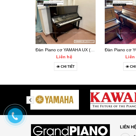
Đàn Piano cơ YAMAHA UX (3111***)
Liên hệ
Liên
CHI TIẾT
CHI
LIÊN H
+