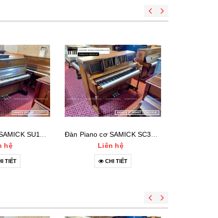
Đàn Piano cơ SAMICK SU118F (112***)
Đàn Piano cơ SAMICK SC300NST (IQAO1918)
n hệ
Liên hệ
Li
I TIẾT
CHI TIẾT
C