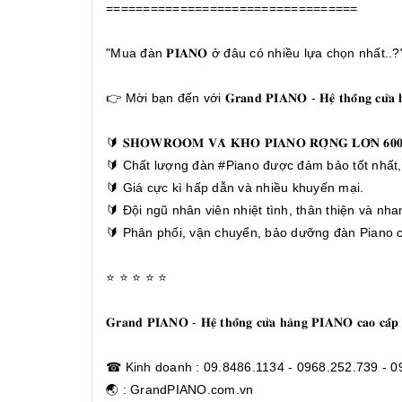
==================================
"Mua đàn 𝐏𝐈𝐀𝐍𝐎 ở đâu có nhiều lựa chọn nhất..?"
👉 Mời bạn đến với 𝐆𝐫𝐚𝐧𝐝 𝐏𝐈𝐀𝐍𝐎 - 𝐇𝐞̣̂ 𝐭𝐡𝐨̂́𝐧𝐠 𝐜𝐮̛̉𝐚 
🔰 𝐒𝐇𝐎𝐖𝐑𝐎𝐎𝐌 𝐕𝐀̀ 𝐊𝐇𝐎 𝐏𝐈𝐀𝐍𝐎 𝐑𝐎̣̂𝐍𝐆 𝐋𝐎̛́
🔰 Chất lượng đàn #Piano được đảm bảo tốt nhất, 
🔰 Giá cực kì hấp dẫn và nhiều khuyến mại.
🔰 Đội ngũ nhân viên nhiệt tình, thân thiện và nh
🔰 Phân phối, vận chuyển, bảo dưỡng đàn Piano c
⭐ ⭐ ⭐ ⭐ ⭐
𝐆𝐫𝐚𝐧𝐝 𝐏𝐈𝐀𝐍𝐎 - 𝐇𝐞̣̂ 𝐭𝐡𝐨̂́𝐧𝐠 𝐜𝐮̛̉𝐚 𝐡𝐚̀𝐧𝐠 𝐏𝐈𝐀𝐍𝐎 𝐜𝐚𝐨 𝐜𝐚̂́𝐩
☎ Kinh doanh : 09.8486.1134 - 0968.252.739 - 0
🌏 : GrandPIANO.com.vn