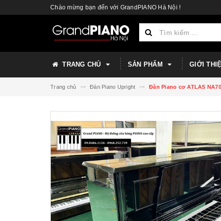
Chào mừng bạn đến với GrandPIANO Hà Nội !
TRANG CHỦ
SẢN PHẨM
GIỚI THI
Trang chủ
Đàn Piano Upright
Đàn Piano cơ ATLAS NA70