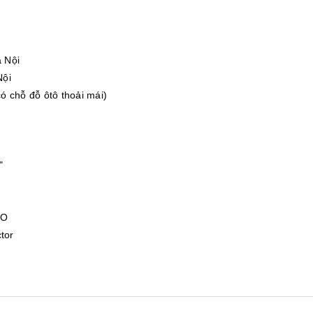
 Nội
Nội
ó chỗ đỗ ôtô thoải mái)
"
NO
tor