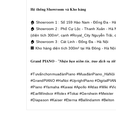
𝐇𝐞̣̂ 𝐭𝐡𝐨̂́𝐧𝐠 𝐒𝐡𝐨𝐰𝐫𝐨𝐨𝐦 𝐯𝐚̀ 𝐊𝐡𝐨 𝐡𝐚̀𝐧𝐠
🏠 Showroom 1 : Số 159 Hào Nam - Đống Đa - Hà
🏠 Showroom 2 : Phố Cự Lộc - Thanh Xuân - Hà 
(diện tích 300m², cạnh #Royal_City Nguyễn Trãi, c
🏠 Showroom 3 : Cát Linh - Đống Đa - Hà Nội
🏢 Kho hàng diện tích 300m² tại Hà Đông - Hà Nội
𝐆𝐫𝐚𝐧𝐝 𝐏𝐈𝐀𝐍𝐎 - "𝑵𝒉𝒂̣̂𝒏 𝒃𝒂̣𝒏 𝒏𝒊𝒆̂̀𝒎 𝒕𝒊𝒏, 𝒕𝒓𝒂𝒐 𝒅𝒊̣𝒄𝒉 𝒗𝒖̣ 𝒕𝒐̂́
#TưvấnchọnmuađànPiano #MuađànPiano_HàNội
#GrandPIANO #HaNoi #UprightPiano #DigitalPIA
#Piano #Yamaha #Kawai #Apollo #Atlas #Miki #Vic
#EarlWindsor #Rolex #Tokai #Gershwin #Meister
#Diapason #Kaiser #Eterna #Ballindamm #Belton