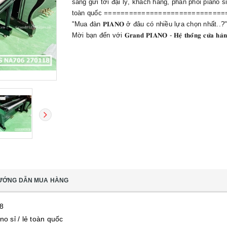
sàng gửi tới đại lý, khách hàng, phân phối piano sỉ 
toàn quốc =============================
"Mua đàn 𝐏𝐈𝐀𝐍𝐎 ở đâu có nhiều lựa chọn nhất..?"
Mời bạn đến với 𝐆𝐫𝐚𝐧𝐝 𝐏𝐈𝐀𝐍𝐎 - 𝐇𝐞̣̂ 𝐭𝐡𝐨̂́𝐧𝐠 𝐜𝐮̛̉𝐚 𝐡𝐚̀
ƯỚNG DẪN MUA HÀNG
8
no sỉ / lẻ toàn quốc