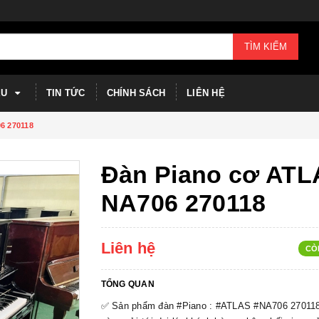
TÌM KIẾM
ỆU
TIN TỨC
CHÍNH SÁCH
LIÊN HỆ
6 270118
Đàn Piano cơ AT
NA706 270118
Liên hệ
CÒ
TỔNG QUAN
✅ Sản phẩm đàn #Piano : #ATLAS #NA706 27011