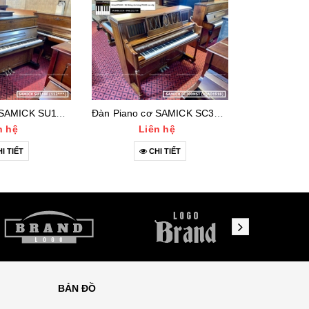
Đàn Piano cơ SAMICK SU118F (112***)
Đàn Piano cơ SAMICK SC300NST (IQAO1918)
n hệ
Liên hệ
Li
I TIẾT
CHI TIẾT
C
BẢN ĐỒ