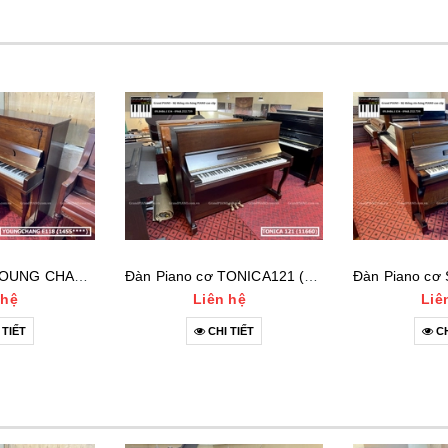
Đàn Piano cơ YOUNG CHANG E118 (1455***)
Đàn Piano cơ TONICA121 (11660)
 hệ
Liên hệ
Liê
 TIẾT
CHI TIẾT
CH