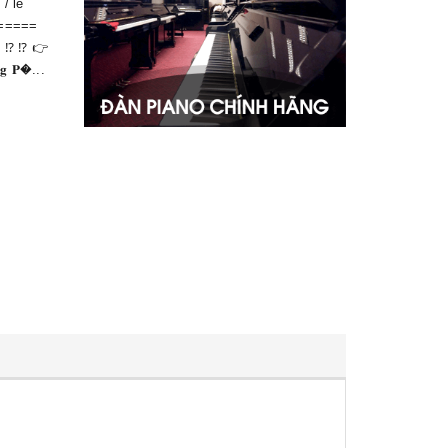
/ lẻ
=====
 ⁉️ ⁉️ 👉
𝐧𝐠 𝐏�...