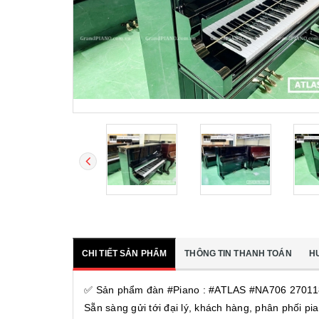
CHI TIẾT SẢN PHẨM
THÔNG TIN THANH TOÁN
H
✅ Sản phẩm đàn #Piano : #ATLAS #NA706 27011
Sẵn sàng gửi tới đại lý, khách hàng, phân phối pia