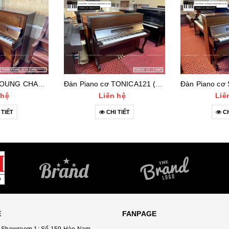
Đàn Piano cơ YOUNG CHANG E118 (1455***)
Đàn Piano cơ TONICA121 (11660)
 hệ
Liên hệ
Liê
 TIẾT
CHI TIẾT
CH
Ệ
FANPAGE
 Showroom 1: Số 159 Hào Nam -