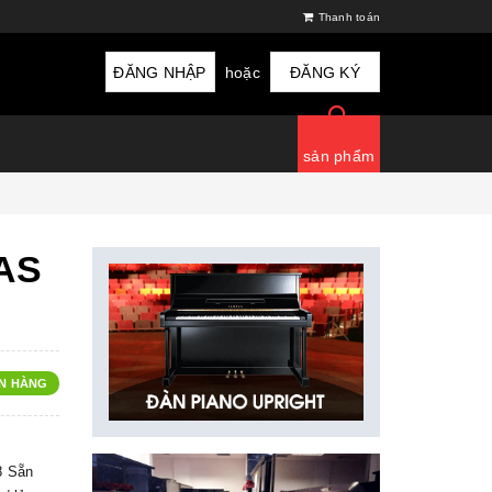
Thanh toán
ĐĂNG NHẬP
hoặc
ĐĂNG KÝ
sản phẩm
LAS
N HÀNG
8 Sẵn