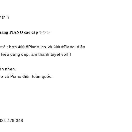
 ⁉️ ⁉️
𝐚̀𝐧𝐠 𝐏𝐈𝐀𝐍𝐎 𝐜𝐚𝐨 𝐜𝐚̂́𝐩 ✨✨✨
 𝟔𝟎𝟎𝐦² : hơn 𝟒𝟎𝟎 #Piano_cơ và 𝟐𝟎𝟎 #Piano_điện
kiểu dáng đẹp, âm thanh tuyệt vời!!!
anh nhẹn.
ơ và Piano điện toàn quốc.
934.479.348