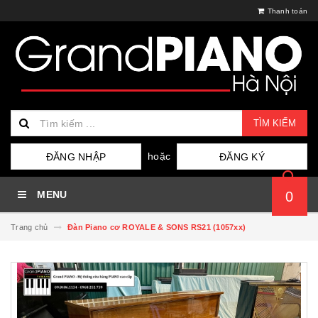
Thanh toán
TÌM KIẾM
hoặc
ĐĂNG NHẬP
ĐĂNG KÝ
MENU
0
Trang chủ
Đàn Piano cơ ROYALE & SONS RS21 (1057xx)