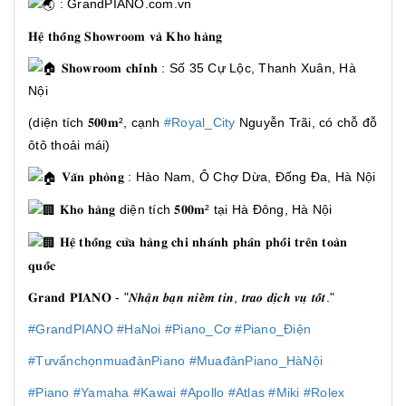
: GrandPIANO.com.vn
𝐇𝐞̣̂ 𝐭𝐡𝐨̂́𝐧𝐠 𝐒𝐡𝐨𝐰𝐫𝐨𝐨𝐦 𝐯𝐚̀ 𝐊𝐡𝐨 𝐡𝐚̀𝐧𝐠
𝐒𝐡𝐨𝐰𝐫𝐨𝐨𝐦 𝐜𝐡𝐢́𝐧𝐡 : Số 35 Cự Lộc, Thanh Xuân, Hà
Nội
(diện tích 𝟓𝟎𝟎𝐦², cạnh
#Royal_City
Nguyễn Trãi, có chỗ đỗ
ôtô thoải mái)
𝐕𝐚̆𝐧 𝐩𝐡𝐨̀𝐧𝐠 : Hào Nam, Ô Chợ Dừa, Đống Đa, Hà Nội
𝐊𝐡𝐨 𝐡𝐚̀𝐧𝐠 diện tích 𝟓𝟎𝟎𝐦² tại Hà Đông, Hà Nội
𝐇𝐞̣̂ 𝐭𝐡𝐨̂́𝐧𝐠 𝐜𝐮̛̉𝐚 𝐡𝐚̀𝐧𝐠 𝐜𝐡𝐢 𝐧𝐡𝐚́𝐧𝐡 𝐩𝐡𝐚̂𝐧 𝐩𝐡𝐨̂́𝐢 𝐭𝐫𝐞̂𝐧 𝐭𝐨𝐚̀𝐧
𝐪𝐮𝐨̂́𝐜
𝐆𝐫𝐚𝐧𝐝 𝐏𝐈𝐀𝐍𝐎 - "𝑵𝒉𝒂̣̂𝒏 𝒃𝒂̣𝒏 𝒏𝒊𝒆̂̀𝒎 𝒕𝒊𝒏, 𝒕𝒓𝒂𝒐 𝒅𝒊̣𝒄𝒉 𝒗𝒖̣ 𝒕𝒐̂́𝒕."
#GrandPIANO
#HaNoi
#Piano_Cơ
#Piano_Điện
#TưvấnchọnmuađànPiano
#MuađànPiano_HàNội
#Piano
#Yamaha
#Kawai
#Apollo
#Atlas
#Miki
#Rolex