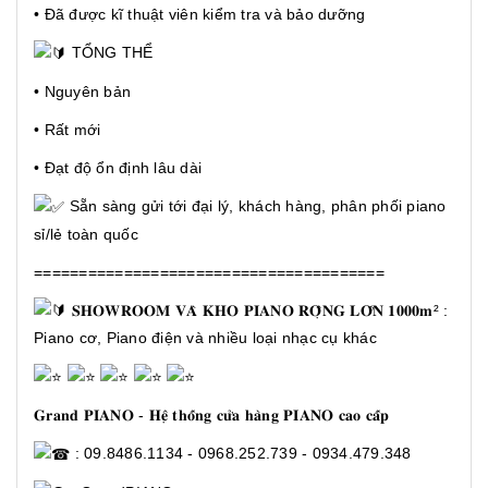
• Đã được kĩ thuật viên kiểm tra và bảo dưỡng
TỔNG THỂ
• Nguyên bản
• Rất mới
• Đạt độ ổn định lâu dài
Sẵn sàng gửi tới đại lý, khách hàng, phân phối piano
sỉ/lẻ toàn quốc
=======================================
𝐒𝐇𝐎𝐖𝐑𝐎𝐎𝐌 𝐕𝐀̀ 𝐊𝐇𝐎 𝐏𝐈𝐀𝐍𝐎 𝐑𝐎̣̂𝐍𝐆 𝐋𝐎̛́𝐍 𝟏𝟎𝟎𝟎𝐦² :
Piano cơ, Piano điện và nhiều loại nhạc cụ khác
𝐆𝐫𝐚𝐧𝐝 𝐏𝐈𝐀𝐍𝐎 - 𝐇𝐞̣̂ 𝐭𝐡𝐨̂́𝐧𝐠 𝐜𝐮̛̉𝐚 𝐡𝐚̀𝐧𝐠 𝐏𝐈𝐀𝐍𝐎 𝐜𝐚𝐨 𝐜𝐚̂́𝐩
: 09.8486.1134 - 0968.252.739 - 0934.479.348