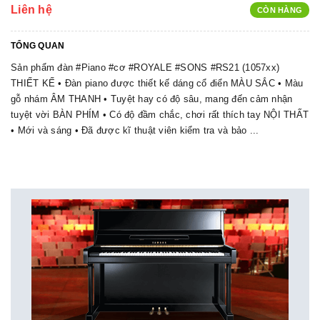
Liên hệ
CÒN HÀNG
TỔNG QUAN
Sản phẩm đàn #Piano #cơ #ROYALE #SONS #RS21 (1057xx)
THIẾT KẾ • Đàn piano được thiết kế dáng cổ điển MÀU SẮC • Màu
gỗ nhám ÂM THANH • Tuyệt hay có độ sâu, mang đến cảm nhận
tuyệt vời BÀN PHÍM • Có độ đầm chắc, chơi rất thích tay NỘI THẤT
• Mới và sáng • Đã được kĩ thuật viên kiểm tra và bảo ...