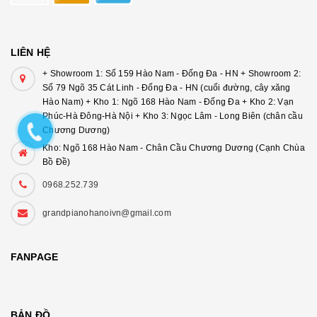
LIÊN HỆ
+ Showroom 1: Số 159 Hào Nam - Đống Đa - HN + Showroom 2:
Số 79 Ngõ 35 Cát Linh - Đống Đa - HN (cuối đường, cây xăng
Hào Nam) + Kho 1: Ngõ 168 Hào Nam - Đống Đa + Kho 2: Vạn
Phúc-Hà Đông-Hà Nội + Kho 3: Ngọc Lâm - Long Biên (chân cầu
Chương Dương)
Kho: Ngõ 168 Hào Nam - Chân Cầu Chương Dương (Cạnh Chùa
Bồ Đề)
0968.252.739
grandpianohanoivn@gmail.com
FANPAGE
BẢN ĐỒ