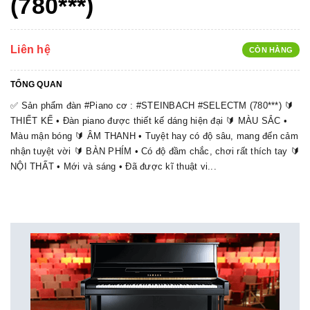
(780***)
Liên hệ
CÒN HÀNG
TỔNG QUAN
✅ Sản phẩm đàn #Piano cơ : #STEINBACH #SELECTM (780***) 🔰
THIẾT KẾ • Đàn piano được thiết kế dáng hiện đại 🔰 MÀU SẮC •
Màu mận bóng 🔰 ÂM THANH • Tuyệt hay có độ sâu, mang đến cảm
nhận tuyệt vời 🔰 BÀN PHÍM • Có độ đầm chắc, chơi rất thích tay 🔰
NỘI THẤT • Mới và sáng • Đã được kĩ thuật vi...