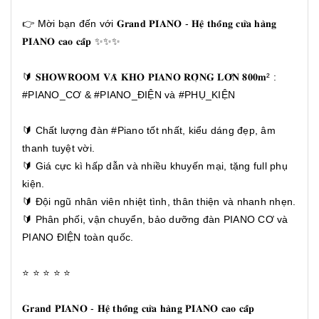
👉 Mời bạn đến với 𝐆𝐫𝐚𝐧𝐝 𝐏𝐈𝐀𝐍𝐎 - 𝐇𝐞̣̂ 𝐭𝐡𝐨̂́𝐧𝐠 𝐜𝐮̛̉𝐚 𝐡𝐚̀𝐧𝐠
𝐏𝐈𝐀𝐍𝐎 𝐜𝐚𝐨 𝐜𝐚̂́𝐩 ✨✨✨
🔰 𝐒𝐇𝐎𝐖𝐑𝐎𝐎𝐌 𝐕𝐀̀ 𝐊𝐇𝐎 𝐏𝐈𝐀𝐍𝐎 𝐑𝐎̣̂𝐍𝐆 𝐋𝐎̛́𝐍 𝟖𝟎𝟎𝐦² :
#PIANO_CƠ & #PIANO_ĐIỆN và #PHỤ_KIỆN
🔰 Chất lượng đàn #Piano tốt nhất, kiểu dáng đẹp, âm
thanh tuyệt vời.
🔰 Giá cực kì hấp dẫn và nhiều khuyến mại, tặng full phụ
kiện.
🔰 Đội ngũ nhân viên nhiệt tình, thân thiện và nhanh nhẹn.
🔰 Phân phối, vận chuyển, bảo dưỡng đàn PIANO CƠ và
PIANO ĐIỆN toàn quốc.
⭐ ⭐ ⭐ ⭐ ⭐
𝐆𝐫𝐚𝐧𝐝 𝐏𝐈𝐀𝐍𝐎 - 𝐇𝐞̣̂ 𝐭𝐡𝐨̂́𝐧𝐠 𝐜𝐮̛̉𝐚 𝐡𝐚̀𝐧𝐠 𝐏𝐈𝐀𝐍𝐎 𝐜𝐚𝐨 𝐜𝐚̂́𝐩