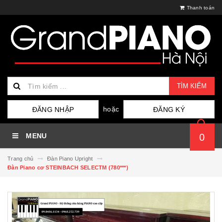
Thanh toán
TÌM KIẾM
hoặc
ĐĂNG NHẬP
ĐĂNG KÝ
MENU
0
Trang chủ
Đàn Piano Upright
Đàn Piano cơ STEINBACH SELECTM (780***)