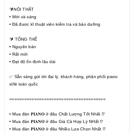
🔰NỘI THẤT
• Mới và sáng
• Đã được kĩ thuật viên kiểm tra và bảo dưỡng
🔰 TỔNG THỂ
• Nguyên bản
• Rất mới
• Đạt độ ổn định lâu dài
✅ Sẵn sàng gửi tới đại lý, khách hàng, phân phối piano
sỉ/lẻ toàn quốc
=======================================
• Mua đàn 𝐏𝐈𝐀𝐍𝐎 ở đâu Chất Lượng Tốt Nhất ⁉️
• Mua đàn 𝐏𝐈𝐀𝐍𝐎 ở đâu Giá Cả Hợp Lý NHất ⁉️
• Mua đàn 𝐏𝐈𝐀𝐍𝐎 ở đâu Nhiều Lựa Chọn Nhất ⁉️