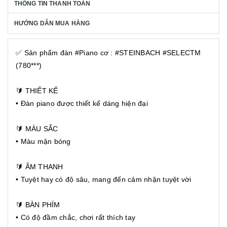
THÔNG TIN THANH TOÁN
HƯỚNG DẪN MUA HÀNG
✅ Sản phẩm đàn #Piano cơ : #STEINBACH #SELECTM
(780***)
🔰 THIẾT KẾ
• Đàn piano được thiết kế dáng hiện đại
🔰 MÀU SẮC
• Màu mận bóng
🔰 ÂM THANH
• Tuyệt hay có độ sâu, mang đến cảm nhận tuyệt vời
🔰 BÀN PHÍM
• Có độ đầm chắc, chơi rất thích tay