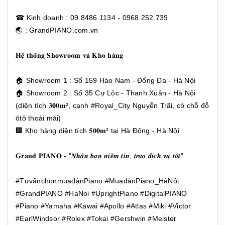
☎ Kinh doanh : 09.8486.1134 - 0968.252.739
🌏 : GrandPIANO.com.vn
𝐇𝐞̣̂ 𝐭𝐡𝐨̂́𝐧𝐠 𝐒𝐡𝐨𝐰𝐫𝐨𝐨𝐦 𝐯𝐚̀ 𝐊𝐡𝐨 𝐡𝐚̀𝐧𝐠
🏠 Showroom 1 : Số 159 Hào Nam - Đống Đa - Hà Nội
🏠 Showroom 2 : Số 35 Cự Lộc - Thanh Xuân - Hà Nội
(diện tích 𝟑𝟎𝟎𝐦², cạnh #Royal_City Nguyễn Trãi, có chỗ đỗ
ôtô thoải mái)
🏢 Kho hàng diện tích 𝟓𝟎𝟎𝐦² tại Hà Đông - Hà Nội
𝐆𝐫𝐚𝐧𝐝 𝐏𝐈𝐀𝐍𝐎 - "𝑵𝒉𝒂̣̂𝒏 𝒃𝒂̣𝒏 𝒏𝒊𝒆̂̀𝒎 𝒕𝒊𝒏, 𝒕𝒓𝒂𝒐 𝒅𝒊̣𝒄𝒉 𝒗𝒖̣ 𝒕𝒐̂́𝒕"
#TưvấnchọnmuađànPiano #MuađànPiano_HàNội
#GrandPIANO #HaNoi #UprightPiano #DigitalPIANO
#Piano #Yamaha #Kawai #Apollo #Atlas #Miki #Victor
#EarlWindsor #Rolex #Tokai #Gershwin #Meister