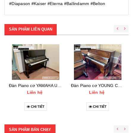
#Diapason #Kaiser #Eterna #Ballindamm #Belton
SẢN PHẨM LIÊN QUAN
Đàn Piano cơ YAMAHA UX (3111***)
Đàn Piano cơ YOUNG CHANG E118 (1455***)
Liên hệ
Liên hệ
CHI TIẾT
CHI TIẾT
SẢN PHẨM BÁN CHẠY