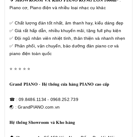
🔰 𝐒𝐇𝐎𝐖𝐑𝐎𝐎𝐌 𝐕𝐀̀ 𝐊𝐇𝐎 𝐏𝐈𝐀𝐍𝐎 𝐑𝐎̣̂𝐍𝐆 𝐋𝐎̛́𝐍 𝟏𝟎𝟎𝟎𝐦² :
Piano cơ, Piano điện và nhiều loại nhạc cụ khác
✅ Chất lượng đàn tốt nhất, âm thanh hay, kiểu dáng đẹp
✅ Giá rất hấp dẫn, nhiều khuyến mãi, tặng full phụ kiện
✅ Đội ngũ nhân viên nhiệt tình, thân thiện và nhanh nhẹn
✅ Phân phối, vận chuyển, bảo dưỡng đàn piano cơ và
piano điện toàn quốc
⭐ ⭐ ⭐ ⭐ ⭐
𝐆𝐫𝐚𝐧𝐝 𝐏𝐈𝐀𝐍𝐎 - 𝐇𝐞̣̂ 𝐭𝐡𝐨̂́𝐧𝐠 𝐜𝐮̛̉𝐚 𝐡𝐚̀𝐧𝐠 𝐏𝐈𝐀𝐍𝐎 𝐜𝐚𝐨 𝐜𝐚̂́𝐩
☎ : 09.8486.1134 - 0968.252.739
🌏 : GrandPIANO.com.vn
𝐇𝐞̣̂ 𝐭𝐡𝐨̂́𝐧𝐠 𝐒𝐡𝐨𝐰𝐫𝐨𝐨𝐦 𝐯𝐚̀ 𝐊𝐡𝐨 𝐡𝐚̀𝐧𝐠