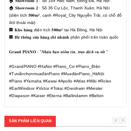
🏠 𝐒𝐡𝐨𝐰𝐫𝐨𝐨𝐦 𝟏 : Số 159 Hào Nam, Đống Đa, Hà Nội
🏠 𝐒𝐡𝐨𝐰𝐫𝐨𝐨𝐦 𝟐 : Số 35 Cự Lộc, Thanh Xuân, Hà Nội
(diện tích 𝟓𝟎𝟎𝐦², cạnh #Royal_City Nguyễn Trãi, có chỗ đỗ
ôtô thoải mái)
🏢 𝐊𝐡𝐨 𝐡𝐚̀𝐧𝐠 diện tích 𝟓𝟎𝟎𝐦² tại Hà Đông, Hà Nội
🏢 𝐇𝐞̣̂ 𝐭𝐡𝐨̂́𝐧𝐠 𝐜𝐮̛̉𝐚 𝐡𝐚̀𝐧𝐠 𝐜𝐡𝐢 𝐧𝐡𝐚́𝐧𝐡 phân phối trên toàn quốc
𝐆𝐫𝐚𝐧𝐝 𝐏𝐈𝐀𝐍𝐎 - "𝑵𝒉𝒂̣̂𝒏 𝒃𝒂̣𝒏 𝒏𝒊𝒆̂̀𝒎 𝒕𝒊𝒏, 𝒕𝒓𝒂𝒐 𝒅𝒊̣𝒄𝒉 𝒗𝒖̣ 𝒕𝒐̂́𝒕."
#GrandPIANO #HaNoi #Piano_Cơ #Piano_Điện
#TưvấnchọnmuađànPiano #MuađànPiano_HàNội
#Piano #Yamaha #Kawai #Apollo #Atlas #Miki #Rolex
#EarlWindsor #Victor #Tokai #Gershwin #Meister
#Diapason #Kaiser #Eterna #Ballindamm #Belton
SẢN PHẨM LIÊN QUAN