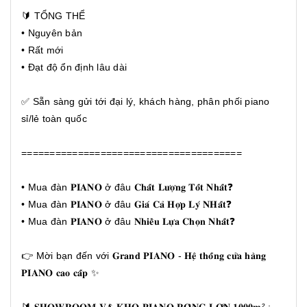
🔰 TỔNG THỂ
• Nguyên bản
• Rất mới
• Đạt độ ổn định lâu dài
✅ Sẵn sàng gửi tới đại lý, khách hàng, phân phối piano
sỉ/lẻ toàn quốc
=======================================
• Mua đàn 𝐏𝐈𝐀𝐍𝐎 ở đâu 𝐂𝐡𝐚̂́𝐭 𝐋𝐮̛𝐨̛̣𝐧𝐠 𝐓𝐨̂́𝐭 𝐍𝐡𝐚̂́𝐭❓
• Mua đàn 𝐏𝐈𝐀𝐍𝐎 ở đâu 𝐆𝐢𝐚́ 𝐂𝐚̉ 𝐇𝐨̛̣𝐩 𝐋𝐲́ 𝐍𝐇𝐚̂́𝐭❓
• Mua đàn 𝐏𝐈𝐀𝐍𝐎 ở đâu 𝐍𝐡𝐢𝐞̂̀𝐮 𝐋𝐮̛̣𝐚 𝐂𝐡𝐨̣𝐧 𝐍𝐡𝐚̂́𝐭❓
👉 Mời bạn đến với 𝐆𝐫𝐚𝐧𝐝 𝐏𝐈𝐀𝐍𝐎 - 𝐇𝐞̣̂ 𝐭𝐡𝐨̂́𝐧𝐠 𝐜𝐮̛̉𝐚 𝐡𝐚̀𝐧𝐠
𝐏𝐈𝐀𝐍𝐎 𝐜𝐚𝐨 𝐜𝐚̂́𝐩 ✨