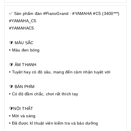
✅ Sản phẩm đàn #PianoGrand : #YAMAHA #C5 (3400***)
#YAMAHA_C5
#YAMAHAC5
🔰 MÀU SẮC
• Màu đen bóng
🔰 ÂM THANH
• Tuyệt hay có độ sâu, mang đến cảm nhận tuyệt vời
🔰 BÀN PHÍM
• Có độ đầm chắc, chơi rất thích tay
🔰NỘI THẤT
• Mới và sáng
• Đã được kĩ thuật viên kiểm tra và bảo dưỡng