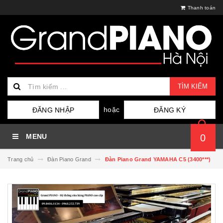
Thanh toán
TÌM KIẾM
hoặc
ĐĂNG NHẬP
ĐĂNG KÝ
MENU
0
Trang chủ
Đàn Piano Grand
Đàn Piano Grand YAMAHA C5 (3400***)