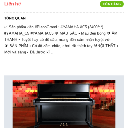
Liên hệ
CÒN HÀNG
TỔNG QUAN
✅ Sản phẩm đàn #PianoGrand : #YAMAHA #C5 (3400***)
#YAMAHA_C5 #YAMAHAC5 🔰 MÀU SẮC • Màu đen bóng 🔰 ÂM
THANH • Tuyệt hay có độ sâu, mang đến cảm nhận tuyệt vời
🔰 BÀN PHÍM • Có độ đầm chắc, chơi rất thích tay 🔰NỘI THẤT •
Mới và sáng • Đã được kĩ ...