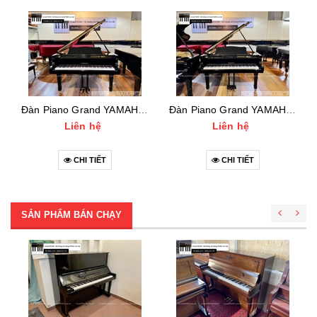
Đàn Piano Grand YAMAHA G5B (4640***)
Đàn Piano Grand YAMAHA C5 (3620***)
Liên hệ
Liên hệ
CHI TIẾT
CHI TIẾT
SẢN PHẨM BÁN CHẠY