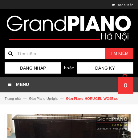
Thanh toán
TÌM KIẾM
hoặc
ĐĂNG NHẬP
ĐĂNG KÝ
MENU
0
Trang chủ
Đàn Piano Upright
Đàn Piano HORUGEL WG9Bxx