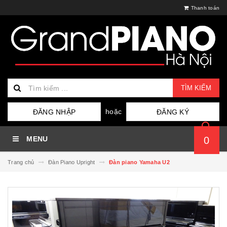
Thanh toán
TÌM KIẾM
hoặc
ĐĂNG NHẬP
ĐĂNG KÝ
MENU
0
Trang chủ
Đàn Piano Upright
Đàn piano Yamaha U2