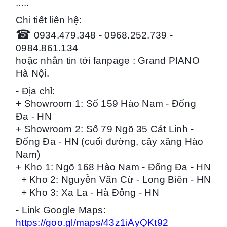
.....
Chi tiết liên hệ:
☎
0934.479.348 - 0968.252.739 -
0984.861.134
hoặc nhắn tin tới fanpage : Grand PIANO
Hà Nội.
- Địa chỉ:
+ Showroom 1: Số 159 Hào Nam - Đống
Đa - HN
+ Showroom 2: Số 79 Ngõ 35 Cát Linh -
Đống Đa - HN (cuối đường, cây xăng Hào
Nam)
+ Kho 1: Ngõ 168 Hào Nam - Đống Đa
- HN
+ Kho 2: Nguyễn Văn Cừ - Long Biên
- HN
+ Kho 3: Xa La - Hà Đông
- HN
- Link Google Maps:
https://goo.gl/maps/43z1iAyQKt92