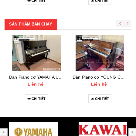
CHI TIẾT
CHI TIẾT
SẢN PHẨM BÁN CHẠY
Đàn Piano cơ YAMAHA UX (3111***)
Đàn Piano cơ YOUNG CHANG E118 (1455***)
Liên hệ
Liên hệ
CHI TIẾT
CHI TIẾT