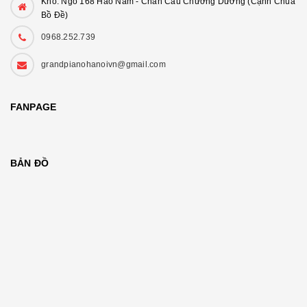
Kho: Ngõ 168 Hào Nam - Chân Cầu Chương Dương (Cạnh Chùa
Bồ Đề)
0968.252.739
grandpianohanoivn@gmail.com
FANPAGE
BẢN ĐỒ