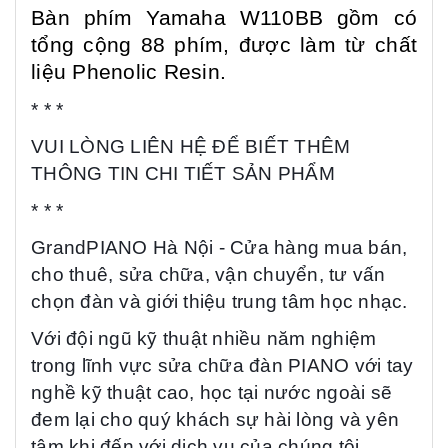
Bàn phím Yamaha W110BB gồm có
tổng cộng 88 phím, được làm từ chất
liệu Phenolic Resin.
* * *
VUI LÒNG LIÊN HỆ ĐỂ BIẾT THÊM
THÔNG TIN CHI TIẾT SẢN PHẨM
* * *
GrandPIANO
Hà Nội
- Cửa hàng mua bán,
cho thuê,
sửa chữa, vận chuyển, tư vấn
chọn đàn và giới thiệu trung tâm học nhạc.
Với đội ngũ kỹ thuật nhiều năm nghiệm
trong lĩnh vực sửa chữa đàn PIANO với tay
nghề kỹ thuật cao, học tại nước ngoài sẽ
đem lại cho quý khách sự hài lòng và yên
tâm khi đến với dịch vụ của
chúng tôi
.