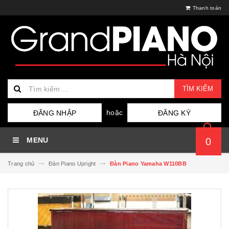
Thanh toán
TÌM KIẾM
hoặc
ĐĂNG NHẬP
ĐĂNG KÝ
MENU
0
Trang chủ
Đàn Piano Upright
Đàn Piano Yamaha W110BB