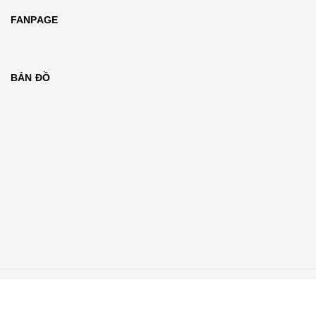
FANPAGE
BẢN ĐỒ
© Bản quyền thuộc về
GrandPIANO Hà Nội
Cung cấp bởi Sapo