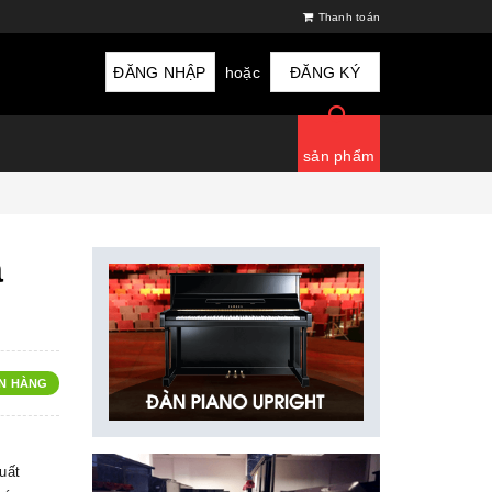
Thanh toán
ĐĂNG NHẬP
hoặc
ĐĂNG KÝ
sản phẩm
a
N HÀNG
uất