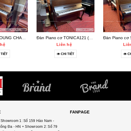
Đàn Piano cơ YOUNG CHANG E118 (1455***)
Đàn Piano cơ TONICA121 (11660)
 hệ
Liên hệ
Liê
 TIẾT
CHI TIẾT
CH
Ệ
FANPAGE
 Showroom 1: Số 159 Hào Nam -
ống Đa - HN + Showroom 2: Số 79