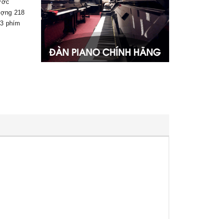
ước
ượng 218
 3 phím