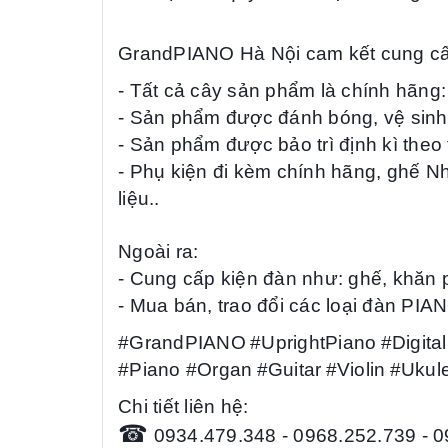
GrandPIANO
Hà Nội
cam kết cung c
- Tất cả cây sản phẩm là chính hãng:
-
Sản phẩm đ
ược đánh bóng, vệ sinh
- Sản phẩm được bảo trì
định kì theo
- Phụ kiện đi kèm chính hãng, ghế Nh
liệu..
Ngoài ra:
- Cung cấp kiện đàn như: ghế, khăn 
- Mua bán, trao đổi các loại đàn PIA
#GrandPIANO
#UprightPiano
#Digit
#Piano
#Organ
#Guitar
#Violin
#Ukule
Chi tiết liên hệ:
☎
0934.479.348 - 0968.252.739 - 