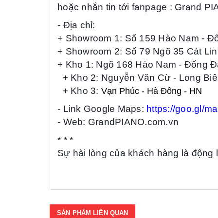
hoặc nhắn tin tới fanpage : Grand P
- Địa chỉ:
+ Showroom 1: Số 159 Hào Nam - Đ
+ Showroom 2: Số 79 Ngõ 35 Cát Lin
+ Kho 1: Ngõ 168 Hào Nam - Đống Đ
+ Kho 2: Nguyễn Văn Cừ - Long Biê
+ Kho 3:
Vạn
Phúc - Hà Đông - HN
- Link Google Maps:
https://goo.gl/
- Web: GrandPIANO.com.vn
* * *
Sự hài lòng của khách hàng là động lự
SẢN PHẨM LIÊN QUAN