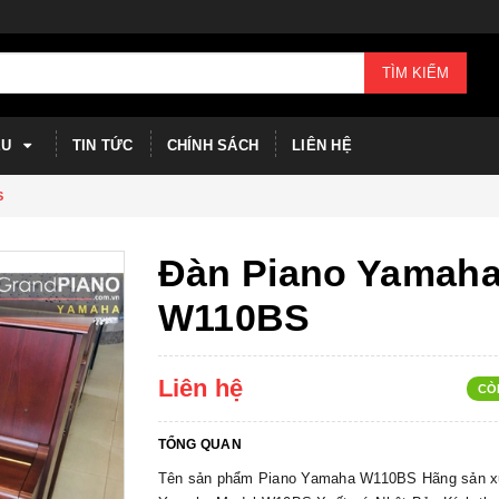
TÌM KIẾM
ỆU
TIN TỨC
CHÍNH SÁCH
LIÊN HỆ
S
Đàn Piano Yamah
W110BS
Liên hệ
CÒ
TỔNG QUAN
Tên sản phẩm Piano Yamaha W110BS Hãng sản x