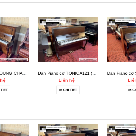
Đàn Piano cơ YOUNG CHANG E118 (1455***)
Đàn Piano cơ TONICA121 (11660)
 hệ
Liên hệ
Liê
 TIẾT
CHI TIẾT
CH