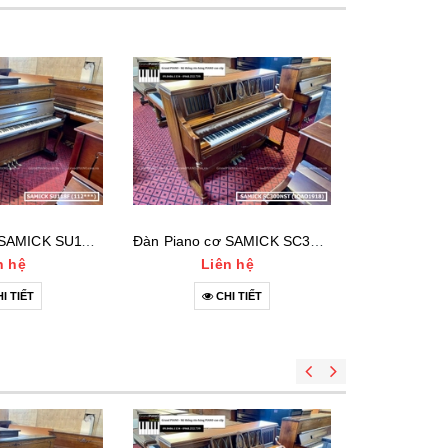
Đàn Piano cơ SAMICK SU118F (112***)
Đàn Piano cơ SAMICK SC300NST (IQAO1918)
n hệ
Liên hệ
Li
I TIẾT
CHI TIẾT
C