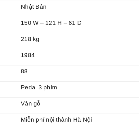
Nhật Bản
150 W – 121 H – 61 D
218 kg
1984
88
Pedal 3 phím
Vân gỗ
Miễn phí nội thành Hà Nội