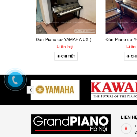
Đàn Piano cơ YAMAHA UX (3111***)
Liên hệ
Liên
CHI TIẾT
CHI
LIÊN H
+
Đ