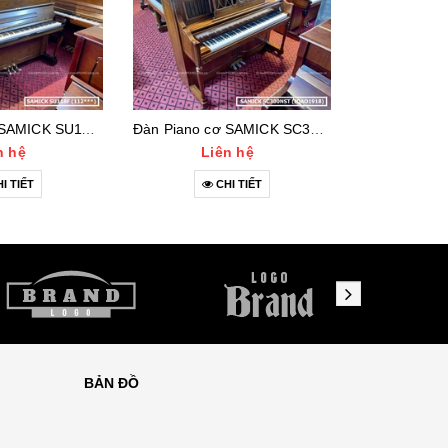
Đàn Piano cơ SAMICK SU118F (112***)
Đàn Piano cơ SAMICK SC300NST (IQAO1918)
n hệ
Liên hệ
Li
I TIẾT
CHI TIẾT
C
BẢN ĐỒ