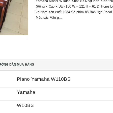
Yamaha Model W10BS Xuất xứ Nhật Bản Kích th
(Rộng x Cao x Dài) 150 W – 121 H – 61 D Trọng l
kg Năm sản xuất 1984 Số phím 88 Bàn đạp Pedal
Màu sắc Vân g...
ƯỚNG DẪN MUA HÀNG
Piano Yamaha W110BS
Yamaha
W10BS