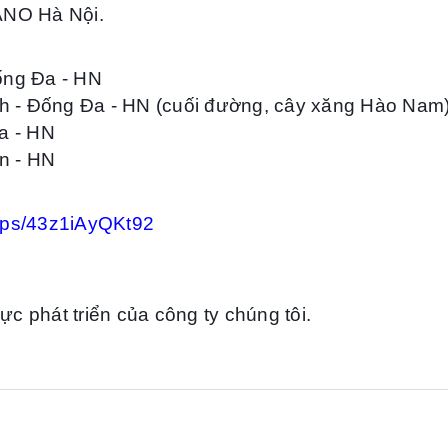
IANO Hà Nội.
ống Đa - HN
h - Đống Đa - HN (cuối đường, cây xăng Hào Nam
a
- HN
n
- HN
maps/43z1iAyQKt92
c phát triển của công ty chúng tôi.