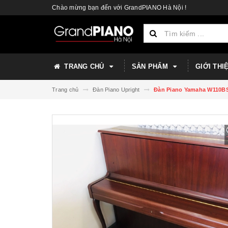
Chào mừng bạn đến với GrandPIANO Hà Nội !
TRANG CHỦ
SẢN PHẨM
GIỚI THI
Trang chủ
Đàn Piano Upright
Đàn Piano Yamaha W110B