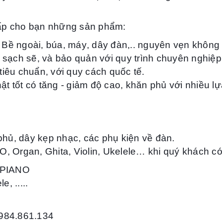
ấp cho bạn những sản phẩm:
Bề ngoài,
búa
,
máy
, dây đàn,..
nguyên vẹn không 
 sạch sẽ, và bảo quản
với quy trình
chuyên nghiệp
 tiêu chuẩn, với quy cách quốc tế.
ật tốt có tăng - giảm độ cao, khăn phủ với nhiều l
phủ, dây kẹp nhạc, các phụ kiện về đàn.
NO, Organ, Ghita, Violin, Ukelele… khi quý khách c
alPIANO
le
, .....
0984.861.134