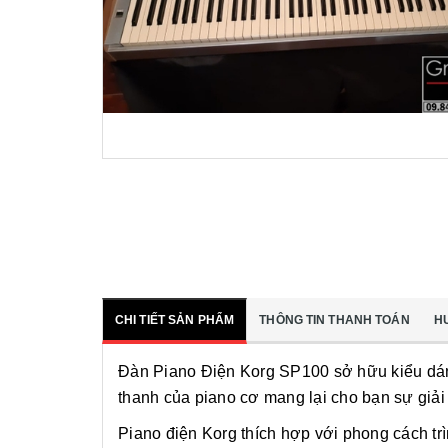
CHI TIẾT SẢN PHẨM
THÔNG TIN THANH TOÁN
H
Đàn Piano Điện Korg SP100 sở hữu kiểu dáng 
thanh của piano cơ mang lại cho bạn sự giải t
Piano điện Korg thích hợp với phong cách tr