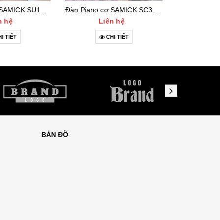
Đàn Piano cơ SAMICK SU118F (112***)
Đàn Piano cơ SAMICK SC300NST (IQAO1918)
n hệ
Liên hệ
Li
I TIẾT
CHI TIẾT
C
BẢN ĐỒ