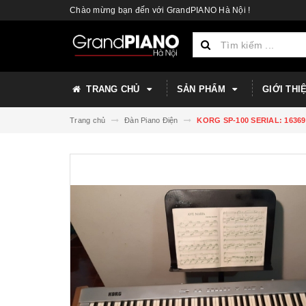
Chào mừng bạn đến với GrandPIANO Hà Nội !
TRANG CHỦ
SẢN PHẨM
GIỚI THI
Trang chủ
Đàn Piano Điện
KORG SP-100 SERIAL: 16369