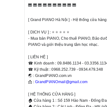
🎹 🎹 🎹 🎹 🎹 🎹 🎹 🎹 🎹 🎹
[ Grand PIANO Hà Nội ] - Hệ thống cửa hàn
[ DỊCH VỤ ] : ⭐
⭐
⭐
⭐
⭐
- Mua bán PIANO, Cho thuê PIANO, Bảo dư
PIANO và giới thiệu trung tâm học nhạc.
[ LIÊN HỆ ]
☎ Kinh doanh : 09.8486.1134 - 03.3356.113
☎ Kỹ thuật : 0968.252.739 - 0934.479.348
🌏 : GrandPIANO.com.vn
📩 :
GrandPIANOmail@gmail.com
[ HỆ THỐNG CỬA HÀNG ]
🏠 Cửa hàng 1 : Số 159 Hào Nam - Đống Đa
🏠 Cửa hàng 2 : Cát Linh - Đống Đa - HN (