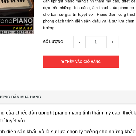
đàn upright piano mang tính thẩm mỹ cao, thiết kế 
dựa trên những tính năng, âm thanh của piano cơ 
cho bạn sự giải trí tuyệt vời. Piano điện Korg thíc
phong cách trình diễn sân khấu và là sự lựa chọn 
tưởng...
-
+
SỐ LƯỢNG
THÊM VÀO GIỎ HÀNG
ƯỚNG DẪN MUA HÀNG
của chiếc đàn upright piano mang tính thẩm mỹ cao, thiết kế
rí tuyệt vời.
ình diễn sân khấu và là sự lựa chọn lý tưởng cho những khá