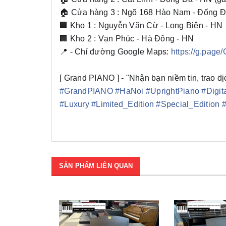
🏠 Cửa hàng 3 : Ngõ 168 Hào Nam - Đống Đ
🏢 Kho 1 : Nguyễn Văn Cừ - Long Biên - HN
🏢 Kho 2 : Vạn Phúc - Hà Đông - HN
📍 - Chỉ đường Google Maps:
https://g.pag
[ Grand PIANO ] - "Nhận bạn niềm tin, trao dịc
#
GrandPIANO
#
HaNoi
#
UprightPiano
#
Digi
#
Luxury
#
Limited_Edition
#
Special_Edition
SẢN PHẨM LIÊN QUAN