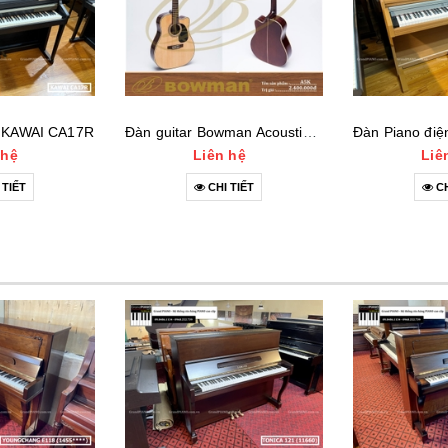
n KAWAI CA17R
Đàn guitar Bowman Acoustic A5K (2023)
 hệ
Liên hệ
Liê
 TIẾT
CHI TIẾT
CH