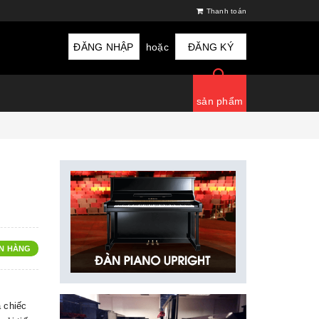
Thanh toán
ĐĂNG NHẬP
hoặc
ĐĂNG KÝ
sản phẩm
N HÀNG
 chiếc