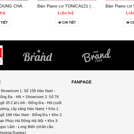
Đàn Piano cơ YOUNG CHANG E118 (1455***)
Đàn Piano cơ TONICA121 (11660)
 hệ
Liên hệ
Liê
 TIẾT
CHI TIẾT
CH
Ệ
FANPAGE
 Showroom 1: Số 159 Hào Nam -
ống Đa - HN + Showroom 2: Số 79
gõ 35 Cát Linh - Đống Đa - HN (cuối
ường, cây xăng Hào Nam) + Kho 1:
gõ 168 Hào Nam - Đống Đa + Kho 2:
ạn Phúc-Hà Đông-Hà Nội + Kho 3:
gọc Lâm - Long Biên (chân cầu
hương Dương)