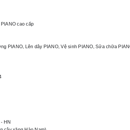
g PIANO cao cấp
ỡng PIANO, Lên dây PIANO, Vệ sinh PIANO, Sửa chữa PIAN
4
 - HN
gần cây xăng Hào Nam)