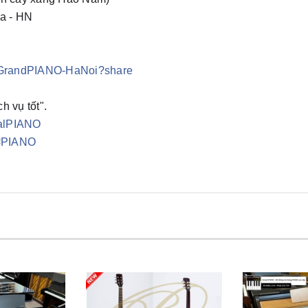
a - HN
e/GrandPIANO-HaNoi?share
h vụ tốt".
talPIANO
#
PIANO