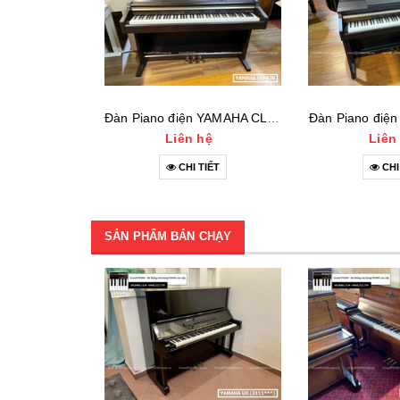
Đàn Piano điện YAMAHA CLP930
Đàn Piano điệ
Liên hệ
Liên
CHI TIẾT
CHI
SẢN PHẨM BÁN CHẠY