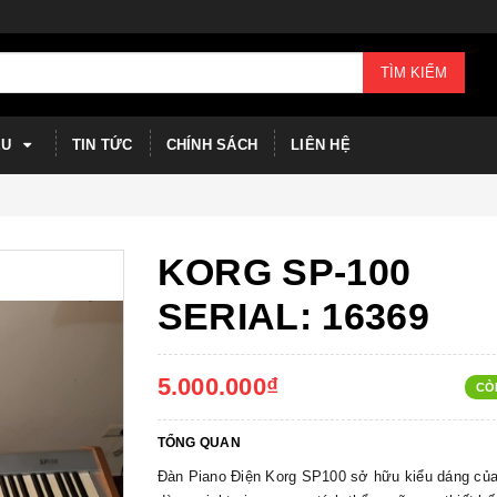
TÌM KIẾM
ỆU
TIN TỨC
CHÍNH SÁCH
LIÊN HỆ
KORG SP-100
SERIAL: 16369
5.000.000₫
CÒ
TỔNG QUAN
Đàn Piano Điện Korg SP100 sở hữu kiểu dáng của