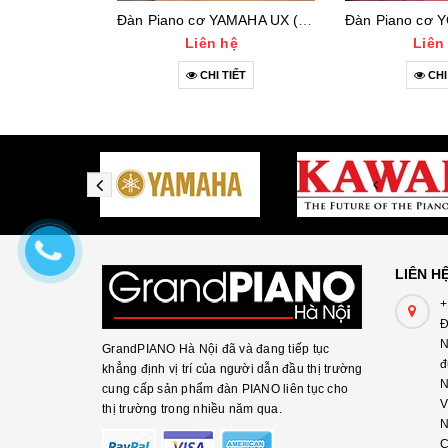
Đàn Piano cơ YAMAHA UX (3111***)
Liên hệ
Liên
CHI TIẾT
CHI
LIÊN H
+
Đ
N
GrandPIANO Hà Nội đã và đang tiếp tục
đ
khẳng định vị trí của người dẫn đầu thị trường
N
cung cấp sản phẩm đàn PIANO liên tục cho
V
thị trường trong nhiều năm qua.
N
C