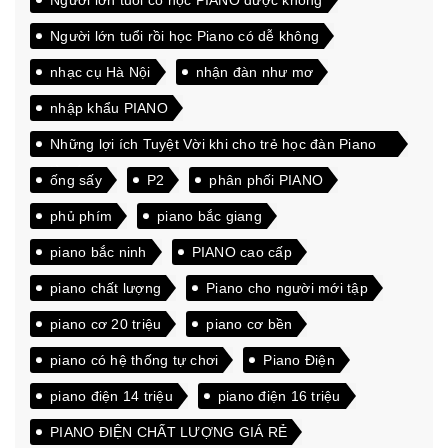
Người lớn tuổi rồi học Piano có dễ không
nhạc cụ Hà Nội
nhận đàn như mơ
nhập khẩu PIANO
Những lợi ích Tuyệt Vời khi cho trẻ học đàn Piano
từ sớm
ống sấy
P2
phân phối PIANO
phủ phím
piano bắc giang
piano bắc ninh
PIANO cao cấp
piano chất lượng
Piano cho người mới tập
piano cơ 20 triệu
piano cơ bền
piano có hệ thống tự chơi
Piano Điện
piano điện 14 triệu
piano điện 16 triệu
PIANO ĐIỆN CHẤT LƯỢNG GIÁ RẺ