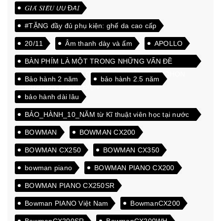
𝐺𝐼𝐴́ 𝑆𝐼𝐸̂𝑈 𝘜̛𝘜 Đ𝘈̃𝘐
#TẶNG đầy đủ phụ kiện: ghế da cao cấp
20/11
Âm thanh dày và ấm
APOLLO
BÀN PHÍM LÀ MỘT TRONG NHỮNG VẤN ĐỀ
QUAN TÂM NHẤT CỦA KHÁCH HÀNG KHI CHỌN
Bảo hành 2 năm
bảo hành 2.5 năm
MUA ĐÀN PIANO ĐIỆN
bảo hành dài lâu
BẢO_HÀNH_10_NĂM từ Kĩ thuật viên học tại nước
ngoài
BOWMAN
BOWMAN CX200
BOWMAN CX250
BOWMAN CX350
bowman piano
BOWMAN PIANO CX200
BOWMAN PIANO CX250SR
Bowman PIANO Việt Nam
BowmanCX200
BowmanCX200SR
BowmanCX200WH