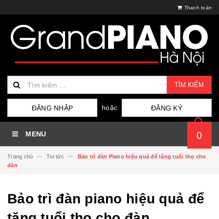
Thanh toán
TÌM KIẾM
hoặc
ĐĂNG NHẬP
ĐĂNG KÝ
MENU
0
Trang chủ
Tin tức
Bảo trì đàn Piano hiệu quả để tăng tuổi thọ cho
đàn
Bảo trì đàn piano hiệu quả để
tăng tuổi thọ cho đàn