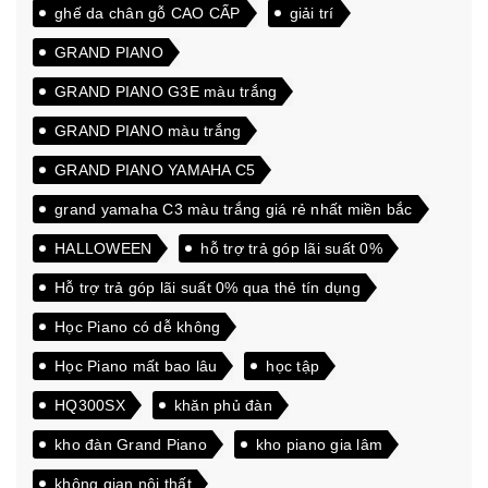
ghế da chân gỗ CAO CẤP
giải trí
GRAND PIANO
GRAND PIANO G3E màu trắng
GRAND PIANO màu trắng
GRAND PIANO YAMAHA C5
grand yamaha C3 màu trắng giá rẻ nhất miền bắc
HALLOWEEN
hỗ trợ trả góp lãi suất 0%
Hỗ trợ trả góp lãi suất 0% qua thẻ tín dụng
Học Piano có dễ không
Học Piano mất bao lâu
học tập
HQ300SX
khăn phủ đàn
kho đàn Grand Piano
kho piano gia lâm
không gian nội thất