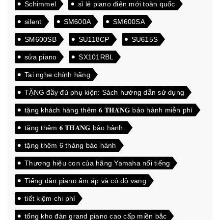
Schimmel
sỉ lẻ piano điện mới toàn quốc
silent
SM600A
SM600SA
SM600SB
SU118CP
SU615S
sửa piano
SX101RBL
Tai nghe chính hãng
TẶNG đầy đủ phụ kiện: Sách hướng dẫn sử dụng
tặng khách hàng thêm 𝟔 𝐓𝐇𝐀́𝐍𝐆 bảo hành miễn phí
tặng thêm 𝟔 𝐓𝐇𝐀́𝐍𝐆 bảo hành.
tặng thêm 6 tháng bảo hành
Thương hiệu con của hãng Yamaha nổi tiếng
Tiếng đàn piano ấm áp và có độ vang
tiết kiệm chi phí
tổng kho đàn grand piano cao cấp miền bắc