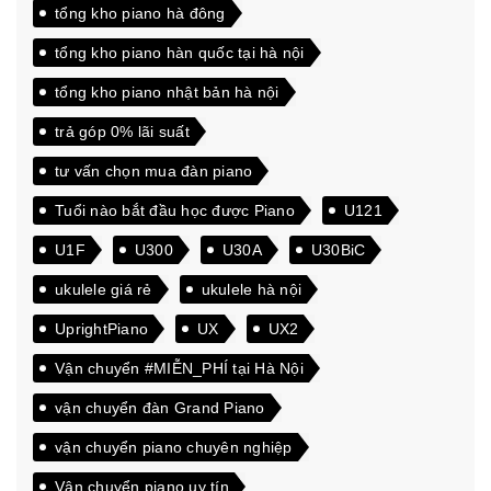
tổng kho piano hà đông
tổng kho piano hàn quốc tại hà nội
tổng kho piano nhật bản hà nội
trả góp 0% lãi suất
tư vấn chọn mua đàn piano
Tuổi nào bắt đầu học được Piano
U121
U1F
U300
U30A
U30BiC
ukulele giá rẻ
ukulele hà nội
UprightPiano
UX
UX2
Vận chuyển #MIỄN_PHÍ tại Hà Nội
vận chuyển đàn Grand Piano
vận chuyển piano chuyên nghiệp
Vận chuyển piano uy tín