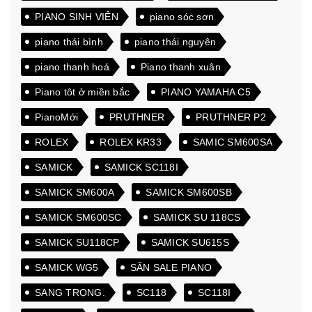
PIANO SINH VIÊN
piano sóc sơn
piano thái bình
piano thái nguyên
piano thanh hoá
Piano thanh xuân
Piano tôt ở miền bắc
PIANO YAMAHA C5
PianoMới
PRUTHNER
PRUTHNER P2
ROLEX
ROLEX KR33
SAMIC SM600SA
SAMICK
SAMICK SC118I
SAMICK SM600A
SAMICK SM600SB
SAMICK SM600SC
SAMICK SU 118CS
SAMICK SU118CP
SAMICK SU615S
SAMICK WG5
SĂN SALE PIANO
SANG TRỌNG.
SC118
SC118I