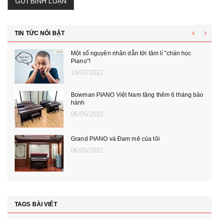
GỬI BÌNH LUẬN
TIN TỨC NỔI BẬT
Một số nguyên nhân dẫn tới tâm lí "chán học
Piano"!
19/07/2022
Bowman PIANO Việt Nam tặng thêm 6 tháng bảo
hành
06/05/2022
Grand PIANO và Đam mê của tôi
06/05/2022
TAGS BÀI VIẾT