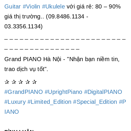
Guitar
#Violin
#Ukulele
với giá rẻ: 80 – 90%
giá thị trường.. (09.8486.1134 -
03.3356.1134)
_ _ _ _ _ _ _ _ _ _ _ _ _ _ _ _ _ _ _ _ _ _ _ _
_ _ _ _ _ _ _ _ _ _ _ _ _ _ _
Grand PIANO Hà Nội - "Nhận bạn niềm tin,
trao dịch vụ tốt".
✰ ✰ ✰ ✰ ✰
#GrandPIANO
#UprightPiano
#DigitalPIANO
#Luxury
#Limited_Edition
#Special_Edition
#P
IANO