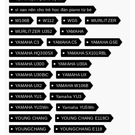
vì sao nên cho trẻ học đàn piano từ bé
W106B
W112
WG5
WURLITZER
WURLITZER U352
YAMAHA
YAMAHA C3
YAMAHA C5
YAMAHA G5E
YAMAHA HQ300SX
YAMAHA SX101RBL
YAMAHA U300
YAMAHA U30A
YAMAHA U30BiC
YAMAHA UX
YAMAHA UX2
YAMAHA W106B
YAMAHA YU1
Yamaha YU3
YAMAHA YU3Wn
Yamaha YU5Wn
YOUNG CHANG
YOUNG CHANG E118CI
YOUNGCHANG
YOUNGCHANG E118