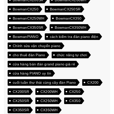
BowmanCX250
BowmanCX250SR
BowmanCX250WH
BowmanCX350
BowmanCX350SR
BowmanCX350WH
BowmanPIANO
cách kiểm tra đàn piano điện
Chỉnh sửa vận chuyển piano
cho thuê đàn Piano
chức năng tự chơi
cửa hàng bán đàn grand piano giá rẻ
cửa hàng PIANO uy tín
cuối tuần thư thái cùng cây đàn Piano
CX200
CX200SR
CX200WH
CX250
CX250SR
CX250WH
CX350
CX350SR
CX350WH