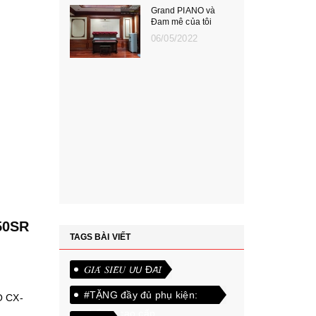
Grand PIANO và
Đam mê của tôi
06/05/2022
50SR
TAGS BÀI VIẾT
m
𝐺𝐼𝐴́ 𝑆𝐼𝐸̂𝑈 𝘜̛𝘜 Đ𝘈̃𝘐
#TẶNG đầy đủ phụ kiện:
O CX-
ghế da cao cấp
.