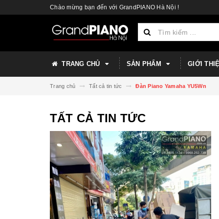
Chào mừng bạn đến với GrandPIANO Hà Nội !
TRANG CHỦ
SẢN PHẨM
GIỚI THI
Trang chủ
Tất cả tin tức
Đàn Piano Yamaha YU5Wn
TẤT CẢ TIN TỨC