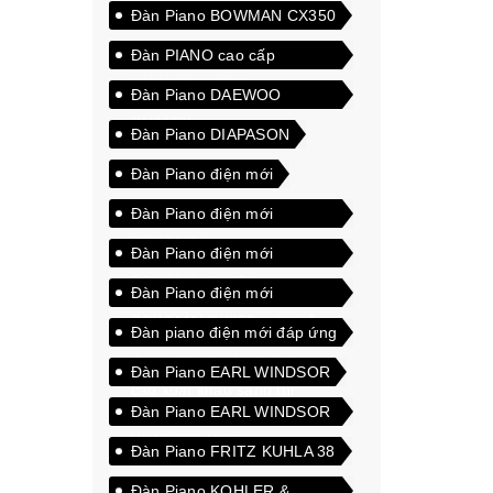
Đàn Piano BOWMAN CX350
Đàn PIANO cao cấp
YAMAHA YU3Wn
Đàn Piano DAEWOO
DU21EX
Đàn Piano DIAPASON
Đàn Piano điện mới
Đàn Piano điện mới
BOWMAN
Đàn Piano điện mới
BOWMAN CX250
Đàn Piano điện mới
BOWMAN CX350 màu trắng
Đàn piano điện mới đáp ứng
được tiêu chuẩn chất lượng
Đàn Piano EARL WINDSOR
cao xuất khẩu sang thị
Đàn Piano EARL WINDSOR
trường quốc tế
W112 DELUXE
Đàn Piano FRITZ KUHLA 38
Đàn Piano KOHLER &