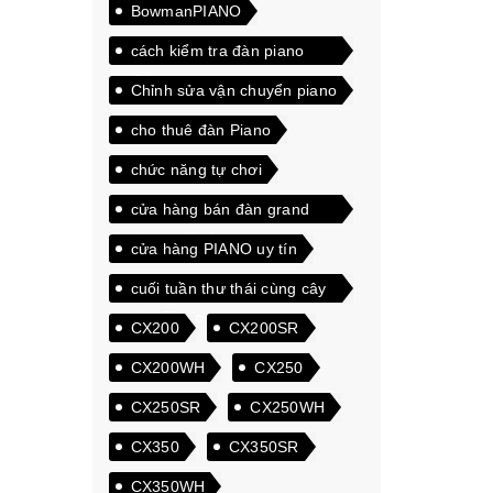
BowmanPIANO
cách kiểm tra đàn piano
điện
Chỉnh sửa vận chuyển piano
cho thuê đàn Piano
chức năng tự chơi
cửa hàng bán đàn grand
piano giá rẻ
cửa hàng PIANO uy tín
cuối tuần thư thái cùng cây
đàn Piano
CX200
CX200SR
CX200WH
CX250
CX250SR
CX250WH
CX350
CX350SR
CX350WH