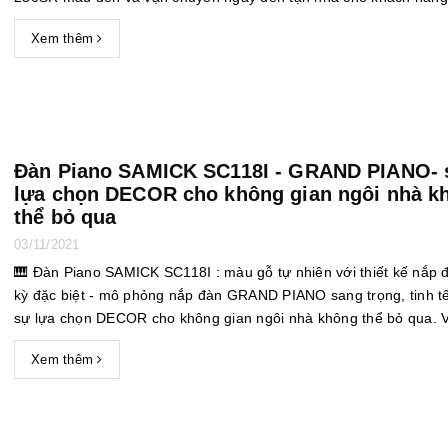
Xem thêm
Đàn Piano SAMICK SC118I - GRAND PIANO- 
lựa chọn DECOR cho không gian ngôi nhà k
thể bỏ qua
03/11/2021
🎹 Đàn Piano SAMICK SC118I : màu gỗ tự nhiên với thiết kế nắp 
kỳ đặc biệt - mô phỏng nắp đàn GRAND PIANO sang trọng, tinh tế. M
sự lựa chọn DECOR cho không gian ngôi nhà không thể bỏ qua. Và rất
nhiều sản phẩm khác tại: http://grandpiano.com.vn/dan-piano-upri
Xem thêm
...