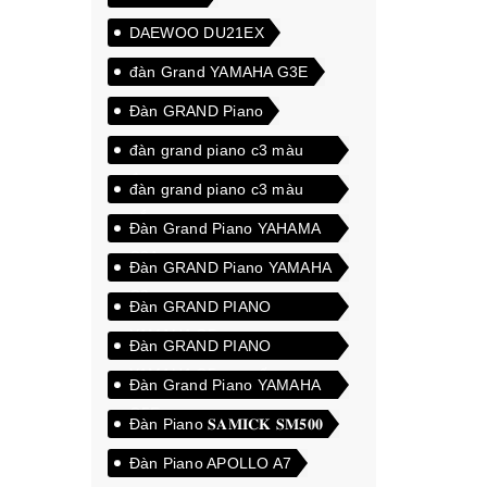
DAEWOO DU21EX
đàn Grand YAMAHA G3E
Đàn GRAND Piano
đàn grand piano c3 màu
đen
đàn grand piano c3 màu
trắng
Đàn Grand Piano YAHAMA
C3A
Đàn GRAND Piano YAMAHA
C3
Đàn GRAND PIANO
YAMAHA C5
Đàn GRAND PIANO
YAMAHA C5 cao cấp
Đàn Grand Piano YAMAHA
G5E
Đàn Piano 𝐒𝐀𝐌𝐈𝐂𝐊 𝐒𝐌𝟓𝟎𝟎
Đàn Piano APOLLO A7