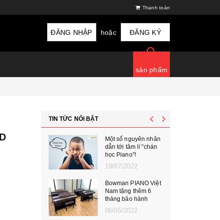
Thanh toán
ĐĂNG NHẬP
hoặc
ĐĂNG KÝ
sản phẩm
TIN TỨC NỔI BẬT
ND
Một số nguyên nhân
dẫn tới tâm lí "chán
học Piano"!
19/07/2022
Bowman PIANO Việt
Nam tặng thêm 6
tháng bảo hành
06/05/2022