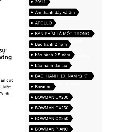
20/11
Âm thanh dày và ấm
APOLLO
BÀN PHÍM LÀ MỘT TRONG
NHỮNG VẤN ĐỀ QUAN
Bảo hành 2 năm
TÂM NHẤT CỦA KHÁCH
sự
bảo hành 2.5 năm
hông
HÀNG KHI CHỌN MUA ĐÀN
PIANO ĐIỆN
bảo hành dài lâu
BẢO_HÀNH_10_NĂM từ Kĩ
đàn cực
thuật viên học tại nước
Bowman
ột
ngoài
BOWMAN CX200
ght.html
BOWMAN CX250
BOWMAN CX350
BOWMAN PIANO