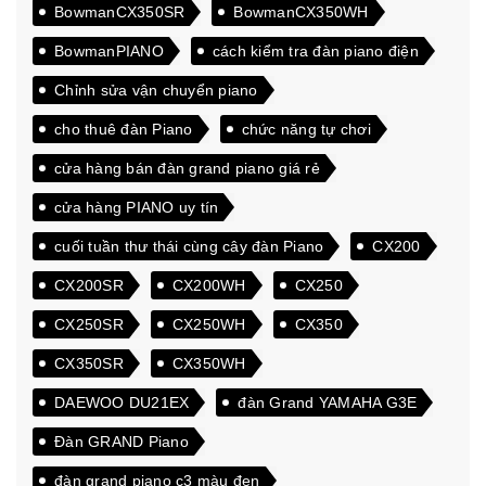
BowmanCX350SR
BowmanCX350WH
BowmanPIANO
cách kiểm tra đàn piano điện
Chỉnh sửa vận chuyển piano
cho thuê đàn Piano
chức năng tự chơi
cửa hàng bán đàn grand piano giá rẻ
cửa hàng PIANO uy tín
cuối tuần thư thái cùng cây đàn Piano
CX200
CX200SR
CX200WH
CX250
CX250SR
CX250WH
CX350
CX350SR
CX350WH
DAEWOO DU21EX
đàn Grand YAMAHA G3E
Đàn GRAND Piano
đàn grand piano c3 màu đen