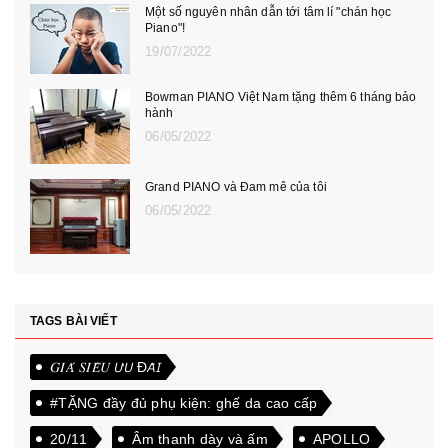
Một số nguyên nhân dẫn tới tâm lí "chán học
Piano"!
19/07/2022
Bowman PIANO Việt Nam tặng thêm 6 tháng bảo
hành
06/05/2022
Grand PIANO và Đam mê của tôi
06/05/2022
TAGS BÀI VIẾT
𝐺𝐼𝐴́ 𝑆𝐼𝐸̂𝑈 𝘜̛𝘜 Đ𝘈̃𝘐
#TẶNG đầy đủ phụ kiện: ghế da cao cấp
20/11
Âm thanh dày và ấm
APOLLO