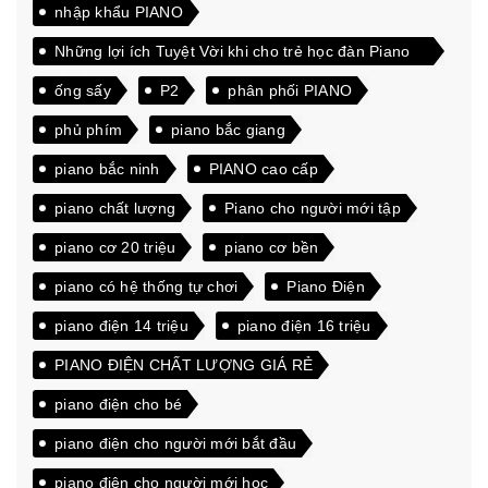
nhập khẩu PIANO
Những lợi ích Tuyệt Vời khi cho trẻ học đàn Piano
từ sớm
ống sấy
P2
phân phối PIANO
phủ phím
piano bắc giang
piano bắc ninh
PIANO cao cấp
piano chất lượng
Piano cho người mới tập
piano cơ 20 triệu
piano cơ bền
piano có hệ thống tự chơi
Piano Điện
piano điện 14 triệu
piano điện 16 triệu
PIANO ĐIỆN CHẤT LƯỢNG GIÁ RẺ
piano điện cho bé
piano điện cho người mới bắt đầu
piano điện cho người mới học