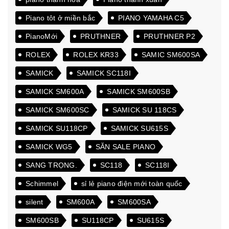
Piano tôt ở miền bắc
PIANO YAMAHA C5
PianoMới
PRUTHNER
PRUTHNER P2
ROLEX
ROLEX KR33
SAMIC SM600SA
SAMICK
SAMICK SC118I
SAMICK SM600A
SAMICK SM600SB
SAMICK SM600SC
SAMICK SU 118CS
SAMICK SU118CP
SAMICK SU615S
SAMICK WG5
SĂN SALE PIANO
SANG TRỌNG.
SC118
SC118I
Schimmel
sỉ lẻ piano điện mới toàn quốc
silent
SM600A
SM600SA
SM600SB
SU118CP
SU615S