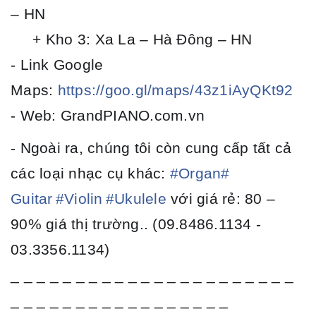
– HN
+ Kho 3: Xa La – Hà Đông – HN
- Link Google
Maps:
https://goo.gl/maps/43z1iAyQKt92
- Web: GrandPIANO.com.vn
- Ngoài ra, chúng tôi còn cung cấp tất cả
các loại nhạc cụ khác:
#
Organ
#
Guitar
#
Violin
#
Ukulele
với giá rẻ: 80 –
90% giá thị trường.. (09.8486.1134 -
03.3356.1134)
_ _ _ _ _ _ _ _ _ _ _ _ _ _ _ _ _ _ _ _ _ _
_ _ _ _ _ _ _ _ _ _ _ _ _ _ _ _ _