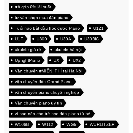
trả góp 0% lãi suất
tư vấn chọn mua đàn piano
Tuổi nào bắt đầu học được Piano
U121
U1F
U300
U30A
U30BiC
ukulele giá rẻ
ukulele hà nội
UprightPiano
UX
UX2
Vận chuyển #MIỄN_PHÍ tại Hà Nội
vận chuyển đàn Grand Piano
vận chuyển piano chuyên nghiệp
Vận chuyển piano uy tín
vì sao nên cho trẻ học đàn piano từ bé
W106B
W112
WG5
WURLITZER