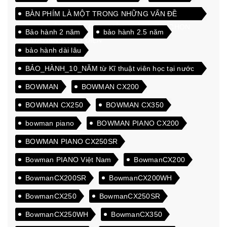
BÀN PHÍM LÀ MỘT TRONG NHỮNG VẤN ĐỀ
QUAN TÂM NHẤT CỦA KHÁCH HÀNG KHI CHỌN
Bảo hành 2 năm
bảo hành 2.5 năm
MUA ĐÀN PIANO ĐIỆN
bảo hành dài lâu
BẢO_HÀNH_10_NĂM từ Kĩ thuật viên học tại nước
ngoài
BOWMAN
BOWMAN CX200
BOWMAN CX250
BOWMAN CX350
bowman piano
BOWMAN PIANO CX200
BOWMAN PIANO CX250SR
Bowman PIANO Việt Nam
BowmanCX200
BowmanCX200SR
BowmanCX200WH
BowmanCX250
BowmanCX250SR
BowmanCX250WH
BowmanCX350