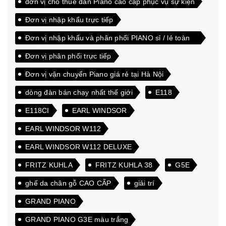
đơn vị cho thuê đàn Piano cao cấp phục vụ sự kiện
Đơn vị nhập khẩu trực tiếp
Đơn vị nhập khẩu và phân phối PIANO sỉ / lẻ toàn
quốc
Đơn vị phân phối trực tiếp
Đơn vị vận chuyển Piano giá rẻ tại Hà Nội
dòng đàn bán chạy nhất thế giới
E118
E118CI
EARL WINDSOR
EARL WINDSOR W112
EARL WINDSOR W112 DELUXE
FRITZ KUHLA
FRITZ KUHLA 38
G5E
ghế da chân gỗ CAO CẤP
giải trí
GRAND PIANO
GRAND PIANO G3E màu trắng