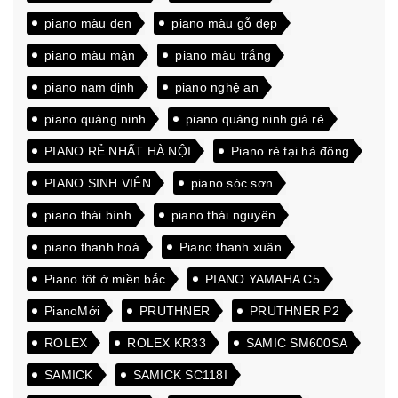
piano màu đen
piano màu gỗ đẹp
piano màu mận
piano màu trắng
piano nam định
piano nghệ an
piano quảng ninh
piano quảng ninh giá rẻ
PIANO RẺ NHẤT HÀ NỘI
Piano rẻ tại hà đông
PIANO SINH VIÊN
piano sóc sơn
piano thái bình
piano thái nguyên
piano thanh hoá
Piano thanh xuân
Piano tôt ở miền bắc
PIANO YAMAHA C5
PianoMới
PRUTHNER
PRUTHNER P2
ROLEX
ROLEX KR33
SAMIC SM600SA
SAMICK
SAMICK SC118I