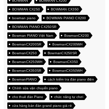
BOWMAN
BOWMAN CX200
BOWMAN CX250
BOWMAN CX350
bowman piano
BOWMAN PIANO CX200
BOWMAN PIANO CX250SR
Bowman PIANO Việt Nam
BowmanCX200
BowmanCX200SR
BowmanCX200WH
BowmanCX250
BowmanCX250SR
BowmanCX250WH
BowmanCX350
BowmanCX350SR
BowmanCX350WH
BowmanPIANO
cách kiểm tra đàn piano điện
Chỉnh sửa vận chuyển piano
cho thuê đàn Piano
chức năng tự chơi
cửa hàng bán đàn grand piano giá rẻ