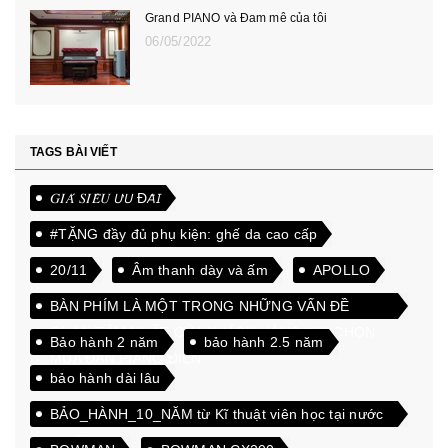
Grand PIANO và Đam mê của tôi
06/05/2022
TAGS BÀI VIẾT
𝐺𝐼𝐴́ 𝑆𝐼𝐸̂𝑈 𝘜̛𝘜 Đ𝘈̃𝘐
#TẶNG đầy đủ phụ kiện: ghế da cao cấp
20/11
Âm thanh dày và ấm
APOLLO
BÀN PHÍM LÀ MỘT TRONG NHỮNG VẤN ĐỀ
QUAN TÂM NHẤT CỦA KHÁCH HÀNG KHI CHỌN
Bảo hành 2 năm
bảo hành 2.5 năm
MUA ĐÀN PIANO ĐIỆN
bảo hành dài lâu
BẢO_HÀNH_10_NĂM từ Kĩ thuật viên học tại nước
ngoài