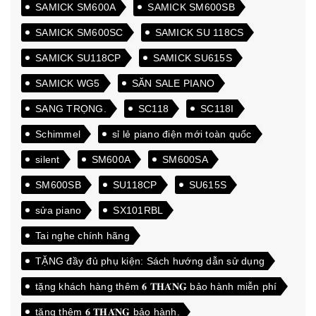
SAMICK SM600A
SAMICK SM600SB
SAMICK SM600SC
SAMICK SU 118CS
SAMICK SU118CP
SAMICK SU615S
SAMICK WG5
SĂN SALE PIANO
SANG TRỌNG.
SC118
SC118I
Schimmel
sỉ lẻ piano điện mới toàn quốc
silent
SM600A
SM600SA
SM600SB
SU118CP
SU615S
sửa piano
SX101RBL
Tai nghe chính hãng
TẶNG đầy đủ phụ kiện: Sách hướng dẫn sử dụng
tặng khách hàng thêm 𝟔 𝐓𝐇𝐀́𝐍𝐆 bảo hành miễn phí
tặng thêm 𝟔 𝐓𝐇𝐀́𝐍𝐆 bảo hành.