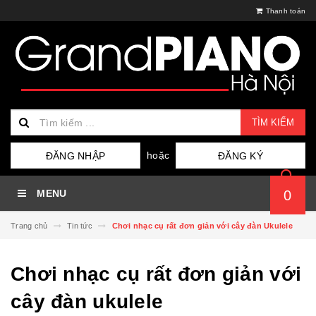
Thanh toán
TÌM KIẾM
hoặc
ĐĂNG NHẬP
ĐĂNG KÝ
MENU
0
Trang chủ
Tin tức
Chơi nhạc cụ rất đơn giản với cây đàn Ukulele
Chơi nhạc cụ rất đơn giản với
cây đàn ukulele