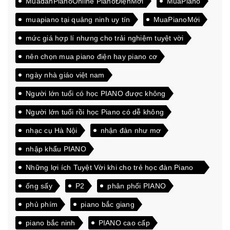
MuađànPianoOnline PianoĐiệnMới
MuaPiano
muapiano tại quảng ninh uy tín
MuaPianoMới
mức giá hợp lí nhưng cho trải nghiệm tuyệt vời
nên chọn mua piano điện hay piano cơ
ngày nhà giáo việt nam
Người lớn tuổi có học PIANO được không
Người lớn tuổi rồi học Piano có dễ không
nhạc cụ Hà Nội
nhận đàn như mơ
nhập khẩu PIANO
Những lợi ích Tuyệt Vời khi cho trẻ học đàn Piano
từ sớm
ống sấy
P2
phân phối PIANO
phủ phím
piano bắc giang
piano bắc ninh
PIANO cao cấp