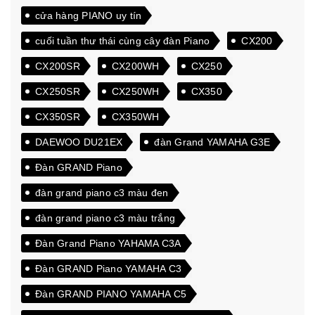
cửa hàng PIANO uy tín
cuối tuần thư thái cùng cây đàn Piano
CX200
CX200SR
CX200WH
CX250
CX250SR
CX250WH
CX350
CX350SR
CX350WH
DAEWOO DU21EX
đàn Grand YAMAHA G3E
Đàn GRAND Piano
đàn grand piano c3 màu đen
đàn grand piano c3 màu trắng
Đàn Grand Piano YAHAMA C3A
Đàn GRAND Piano YAMAHA C3
Đàn GRAND PIANO YAMAHA C5