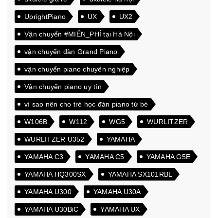
UprightPiano
UX
UX2
Vận chuyển #MIỄN_PHÍ tại Hà Nội
vận chuyển đàn Grand Piano
vận chuyển piano chuyên nghiệp
Vận chuyển piano uy tín
vì sao nên cho trẻ học đàn piano từ bé
W106B
W112
WG5
WURLITZER
WURLITZER U352
YAMAHA
YAMAHA C3
YAMAHA C5
YAMAHA G5E
YAMAHA HQ300SX
YAMAHA SX101RBL
YAMAHA U300
YAMAHA U30A
YAMAHA U30BiC
YAMAHA UX