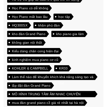
Học Piano có dễ không
Học Piano mất bao lâu
học tập
HQ300SX
khăn phủ đàn
kho đàn Grand Piano
kho piano gia lâm
không gian nội thất
Kiểu dáng chân cong hiện đại
kinh nghiệm mua piano cơ cũ
KOHLER & CAMPBELL
KR33
Làm thế nào để khuyến khích khả năng sáng tạo và
đam mê học hỏi của các bạn nhỏ
lắp đặt đàn Grand Piano
MÔ HÌNH TRUNG TÂM ÂM NHẠC CHUYÊN
NGHIỆP
mua đàn grand piano c3 giá rẻ nhất tại hà nội