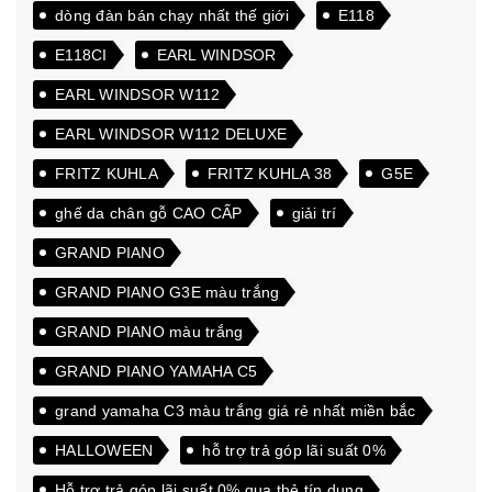
dòng đàn bán chạy nhất thế giới
E118
E118CI
EARL WINDSOR
EARL WINDSOR W112
EARL WINDSOR W112 DELUXE
FRITZ KUHLA
FRITZ KUHLA 38
G5E
ghế da chân gỗ CAO CẤP
giải trí
GRAND PIANO
GRAND PIANO G3E màu trắng
GRAND PIANO màu trắng
GRAND PIANO YAMAHA C5
grand yamaha C3 màu trắng giá rẻ nhất miền bắc
HALLOWEEN
hỗ trợ trả góp lãi suất 0%
Hỗ trợ trả góp lãi suất 0% qua thẻ tín dụng