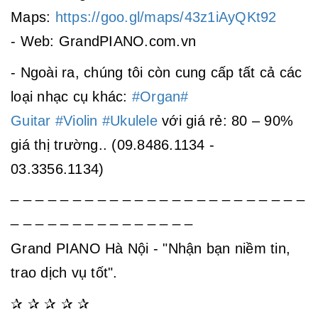
Maps:
https://goo.gl/maps/43z1iAyQKt92
- Web: GrandPIANO.com.vn
- Ngoài ra, chúng tôi còn cung cấp tất cả các
loại nhạc cụ khác:
#Organ
#
Guitar
#Violin
#Ukulele
với giá rẻ: 80 – 90%
giá thị trường.. (09.8486.1134 -
03.3356.1134)
_ _ _ _ _ _ _ _ _ _ _ _ _ _ _ _ _ _ _ _ _ _ _ _
_ _ _ _ _ _ _ _ _ _ _ _ _ _ _
Grand PIANO Hà Nội - "Nhận bạn niềm tin,
trao dịch vụ tốt".
✰ ✰ ✰ ✰ ✰