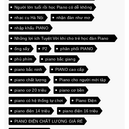
Người lớn tuổi rồi học Piano có dễ không
nhạc cụ Hà Nội
nhận đàn như mơ
nhập khẩu PIANO
Những lợi ích Tuyệt Vời khi cho trẻ học đàn Piano
từ sớm
ống sấy
P2
phân phối PIANO
phủ phím
piano bắc giang
piano bắc ninh
PIANO cao cấp
piano chất lượng
Piano cho người mới tập
piano cơ 20 triệu
piano cơ bền
piano có hệ thống tự chơi
Piano Điện
piano điện 14 triệu
piano điện 16 triệu
PIANO ĐIỆN CHẤT LƯỢNG GIÁ RẺ