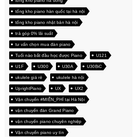
tổng kho piano hà đông
tổng kho piano hàn quốc tại hà nội
tổng kho piano nhật bản hà nội
trả góp 0% lãi suất
tư vấn chọn mua đàn piano
Tuổi nào bắt đầu học được Piano
U121
U1F
U300
U30A
U30BiC
ukulele giá rẻ
ukulele hà nội
UprightPiano
UX
UX2
Vận chuyển #MIỄN_PHÍ tại Hà Nội
vận chuyển đàn Grand Piano
vận chuyển piano chuyên nghiệp
Vận chuyển piano uy tín