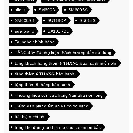
silent
SM600A
SM600SA
SM600SB
SU118CP
SU615S
sửa piano
SX101RBL
Tai nghe chính hãng
TẶNG đầy đủ phụ kiện: Sách hướng dẫn sử dụng
tặng khách hàng thêm 𝟔 𝐓𝐇𝐀́𝐍𝐆 bảo hành miễn phí
tặng thêm 𝟔 𝐓𝐇𝐀́𝐍𝐆 bảo hành.
tặng thêm 6 tháng bảo hành
Thương hiệu con của hãng Yamaha nổi tiếng
Tiếng đàn piano ấm áp và có độ vang
tiết kiệm chi phí
tổng kho đàn grand piano cao cấp miền bắc