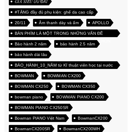
𝐺𝐼𝐴́ 𝑆𝐼𝐸̂𝑈 𝘜̛𝘜 Đ𝘈̃𝘐
#TẶNG đầy đủ phụ kiện: ghế da cao cấp
20/11
Âm thanh dày và ấm
APOLLO
BÀN PHÍM LÀ MỘT TRONG NHỮNG VẤN ĐỀ
QUAN TÂM NHẤT CỦA KHÁCH HÀNG KHI CHỌN
Bảo hành 2 năm
bảo hành 2.5 năm
MUA ĐÀN PIANO ĐIỆN
bảo hành dài lâu
BẢO_HÀNH_10_NĂM từ Kĩ thuật viên học tại nước
ngoài
BOWMAN
BOWMAN CX200
BOWMAN CX250
BOWMAN CX350
bowman piano
BOWMAN PIANO CX200
BOWMAN PIANO CX250SR
Bowman PIANO Việt Nam
BowmanCX200
BowmanCX200SR
BowmanCX200WH