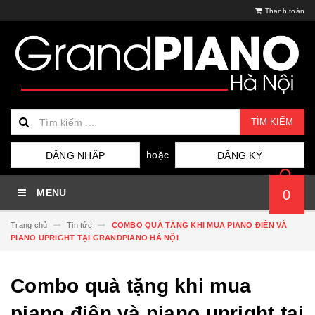
Thanh toán
TÌM KIẾM
hoặc
ĐĂNG NHẬP
ĐĂNG KÝ
MENU
0
Trang chủ
Tin tức
COMBO QUÀ TẶNG KHI MUA PIANO ĐIỆN VÀ
PIANO UPRIGHT TẠI GRANDPIANO HÀ NỘI
Combo quà tặng khi mua
piano điện và piano upright tại