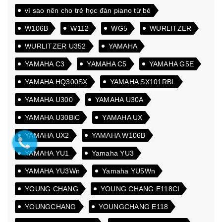
vì sao nên cho trẻ học đàn piano từ bé
W106B
W112
WG5
WURLITZER
WURLITZER U352
YAMAHA
YAMAHA C3
YAMAHA C5
YAMAHA G5E
YAMAHA HQ300SX
YAMAHA SX101RBL
YAMAHA U300
YAMAHA U30A
YAMAHA U30BiC
YAMAHA UX
YAMAHA UX2
YAMAHA W106B
YAMAHA YU1
Yamaha YU3
YAMAHA YU3Wn
Yamaha YU5Wn
YOUNG CHANG
YOUNG CHANG E118CI
YOUNGCHANG
YOUNGCHANG E118