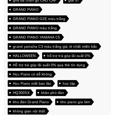
ghế da chân gỗ CAO CẤP
giải trí
GRAND PIANO
GRAND PIANO G3E màu trắng
GRAND PIANO màu trắng
GRAND PIANO YAMAHA C5
grand yamaha C3 màu trắng giá rẻ nhất miền bắc
HALLOWEEN
hỗ trợ trả góp lãi suất 0%
Hỗ trợ trả góp lãi suất 0% qua thẻ tín dụng
Học Piano có dễ không
Học Piano mất bao lâu
học tập
HQ300SX
khăn phủ đàn
kho đàn Grand Piano
kho piano gia lâm
không gian nội thất