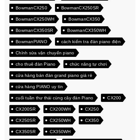
BowmanCX250
BowmanCX250SR
BowmanCX250WH
BowmanCX350
BowmanCX350SR
BowmanCX350WH
BowmanPIANO
cách kiểm tra đàn piano điện
Chỉnh sửa vận chuyển piano
cho thuê đàn Piano
chức năng tự chơi
cửa hàng bán đàn grand piano giá rẻ
cửa hàng PIANO uy tín
cuối tuần thư thái cùng cây đàn Piano
CX200
CX200SR
CX200WH
CX250
CX250SR
CX250WH
CX350
CX350SR
CX350WH