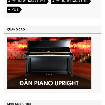
YOUNGCHANG U121
YOUNGCHANG U1F
YU1
QUẢNG CÁO
CHIA SẺ BÀI VIẾT