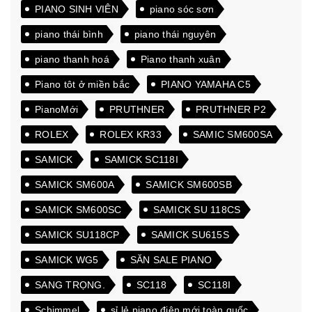
PIANO SINH VIÊN
piano sóc sơn
piano thái bình
piano thái nguyên
piano thanh hoá
Piano thanh xuân
Piano tôt ở miền bắc
PIANO YAMAHA C5
PianoMới
PRUTHNER
PRUTHNER P2
ROLEX
ROLEX KR33
SAMIC SM600SA
SAMICK
SAMICK SC118I
SAMICK SM600A
SAMICK SM600SB
SAMICK SM600SC
SAMICK SU 118CS
SAMICK SU118CP
SAMICK SU615S
SAMICK WG5
SĂN SALE PIANO
SANG TRỌNG.
SC118
SC118I
Schimmel
sỉ lẻ piano điện mới toàn quốc