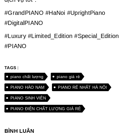
#GrandPIANO #HaNoi #UprightPiano
#DigitalPIANO
#Luxury #Limited_Edition #Special_Edition
#PIANO
TAGS :
piano chất lượng
piano giá rẻ
PIANO HÀO NAM
PIANO RẺ NHẤT HÀ NỘI
PIANO SINH VIÊN
PIANO ĐIỆN CHẤT LƯỢNG GIÁ RẺ
BÌNH LUẬN