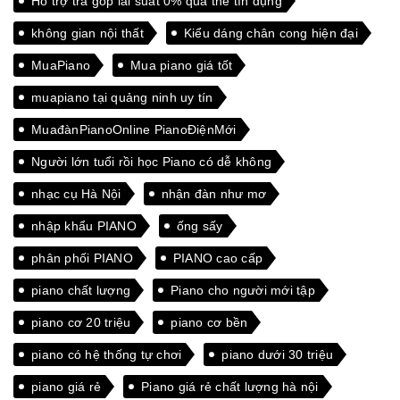
Hỗ trợ trả góp lãi suất 0% qua thẻ tín dụng
không gian nội thất
Kiểu dáng chân cong hiện đại
MuaPiano
Mua piano giá tốt
muapiano tại quảng ninh uy tín
MuađànPianoOnline PianoĐiệnMới
Người lớn tuổi rồi học Piano có dễ không
nhạc cụ Hà Nội
nhận đàn như mơ
nhập khẩu PIANO
ống sấy
phân phối PIANO
PIANO cao cấp
piano chất lượng
Piano cho người mới tập
piano cơ 20 triệu
piano cơ bền
piano có hệ thống tự chơi
piano dưới 30 triệu
piano giá rẻ
Piano giá rẻ chất lượng hà nội