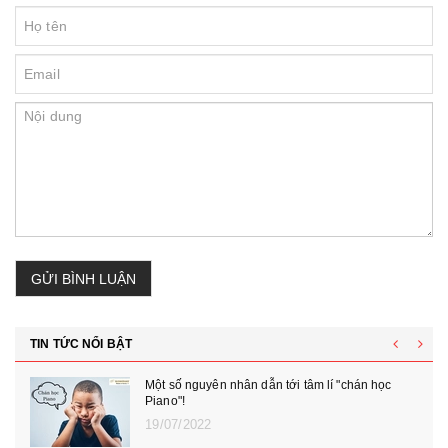
GỬI BÌNH LUẬN
TIN TỨC NỔI BẬT
Một số nguyên nhân dẫn tới tâm lí "chán học
Piano"!
19/07/2022