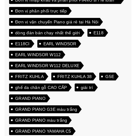
Đơn vị nhập khẩu và phân phối PIANO sỉ / lẻ toàn
quốc
Đơn vị phân phối trực tiếp
Đơn vị vận chuyển Piano giá rẻ tại Hà Nội
dòng đàn bán chạy nhất thế giới
E118
E118CI
EARL WINDSOR
EARL WINDSOR W112
EARL WINDSOR W112 DELUXE
FRITZ KUHLA
FRITZ KUHLA 38
G5E
ghế da chân gỗ CAO CẤP
giải trí
GRAND PIANO
GRAND PIANO G3E màu trắng
GRAND PIANO màu trắng
GRAND PIANO YAMAHA C5