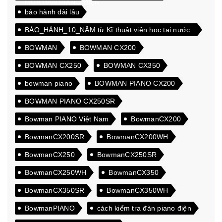
MUA ĐÀN PIANO ĐIỆN
bảo hành dài lâu
BẢO_HÀNH_10_NĂM từ Kĩ thuật viên học tại nước
ngoài
BOWMAN
BOWMAN CX200
BOWMAN CX250
BOWMAN CX350
bowman piano
BOWMAN PIANO CX200
BOWMAN PIANO CX250SR
Bowman PIANO Việt Nam
BowmanCX200
BowmanCX200SR
BowmanCX200WH
BowmanCX250
BowmanCX250SR
BowmanCX250WH
BowmanCX350
BowmanCX350SR
BowmanCX350WH
BowmanPIANO
cách kiểm tra đàn piano điện