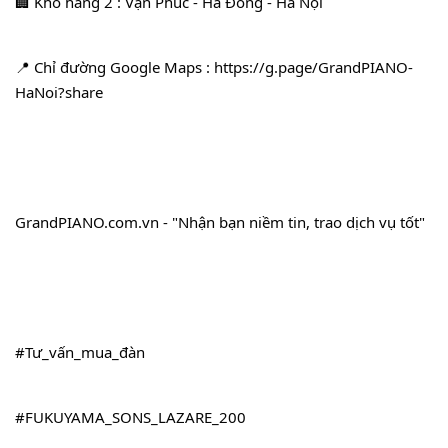
🏢 Kho hàng 2 : Vạn Phúc - Hà Đông - Hà Nội
📍 Chỉ đường Google Maps : 
https://g.page/GrandPIANO-
HaNoi?share
GrandPIANO.com.vn - "Nhận bạn niềm tin, trao dịch vụ tốt"
#Tư_vấn_mua_đàn
#FUKUYAMA_SONS_LAZARE_200