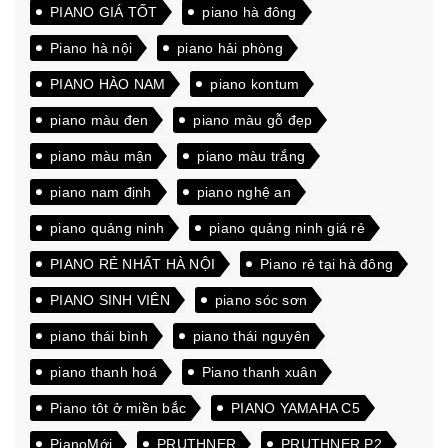
PIANO GIÁ TỐT
piano hà đông
Piano hà nội
piano hải phòng
PIANO HÀO NAM
piano kontum
piano màu đen
piano màu gỗ đẹp
piano màu mận
piano màu trắng
piano nam định
piano nghệ an
piano quảng ninh
piano quảng ninh giá rẻ
PIANO RẺ NHẤT HÀ NỘI
Piano rẻ tại hà đông
PIANO SINH VIÊN
piano sóc sơn
piano thái bình
piano thái nguyên
piano thanh hoá
Piano thanh xuân
Piano tôt ở miền bắc
PIANO YAMAHA C5
PianoMới
PRUTHNER
PRUTHNER P2