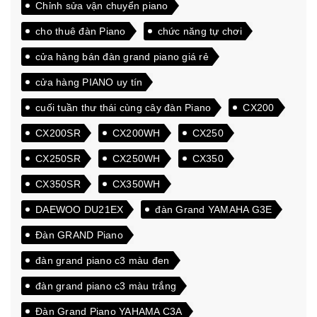
Chỉnh sửa vận chuyển piano
cho thuê đàn Piano
chức năng tự chơi
cửa hàng bán đàn grand piano giá rẻ
cửa hàng PIANO uy tín
cuối tuần thư thái cùng cây đàn Piano
CX200
CX200SR
CX200WH
CX250
CX250SR
CX250WH
CX350
CX350SR
CX350WH
DAEWOO DU21EX
đàn Grand YAMAHA G3E
Đàn GRAND Piano
đàn grand piano c3 màu đen
đàn grand piano c3 màu trắng
Đàn Grand Piano YAHAMA C3A