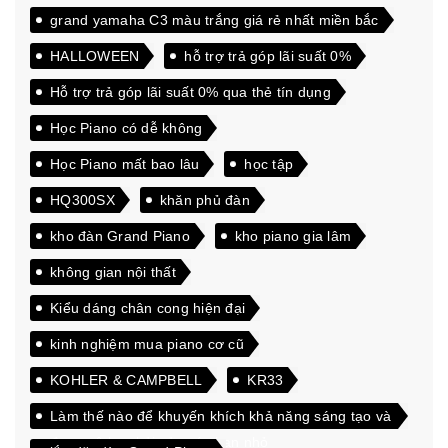
grand yamaha C3 màu trắng giá rẻ nhất miền bắc
HALLOWEEN
hỗ trợ trả góp lãi suất 0%
Hỗ trợ trả góp lãi suất 0% qua thẻ tín dụng
Học Piano có dễ không
Học Piano mất bao lâu
học tập
HQ300SX
khăn phủ đàn
kho đàn Grand Piano
kho piano gia lâm
không gian nội thất
Kiểu dáng chân cong hiện đại
kinh nghiệm mua piano cơ cũ
KOHLER & CAMPBELL
KR33
Làm thế nào để khuyến khích khả năng sáng tạo và
đam mê học hỏi của các bạn nhỏ