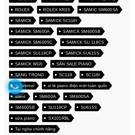
ROLEX
ROLEX KR33
SAMIC SM600SA
SAMICK
SAMICK SC118I
SAMICK SM600A
SAMICK SM600SB
SAMICK SM600SC
SAMICK SU 118CS
SAMICK SU118CP
SAMICK SU615S
SAMICK WG5
SĂN SALE PIANO
SANG TRỌNG.
SC118
SC118I
Schimmel
sỉ lẻ piano điện mới toàn quốc
silent
SM600A
SM600SA
SM600SB
SU118CP
SU615S
sửa piano
SX101RBL
Tai nghe chính hãng