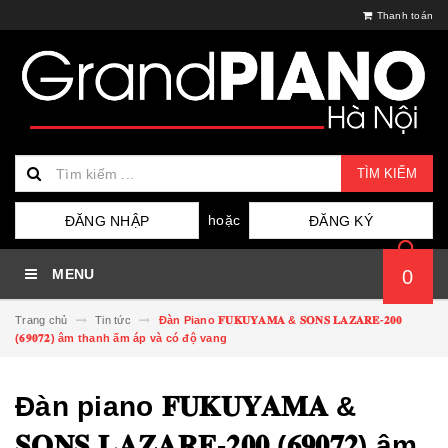
Thanh toán
TÌM KIẾM
hoặc
ĐĂNG NHẬP
ĐĂNG KÝ
MENU
0
Trang chủ
Tin tức
Đàn Piano 𝐅𝐔𝐊𝐔𝐘𝐀𝐌𝐀 & 𝐒𝐎𝐍𝐒 𝐋𝐀𝐙𝐀𝐑𝐄-𝟐𝟎𝟎
(𝟔𝟗𝟎𝟕𝟐) âm thanh ấm áp và có độ vang
Đàn piano 𝐅𝐔𝐊𝐔𝐘𝐀𝐌𝐀 &
𝐒𝐎𝐍𝐒 𝐋𝐀𝐙𝐀𝐑𝐄-𝟐𝟎𝟎 (𝟔𝟗𝟎𝟕𝟐) âm