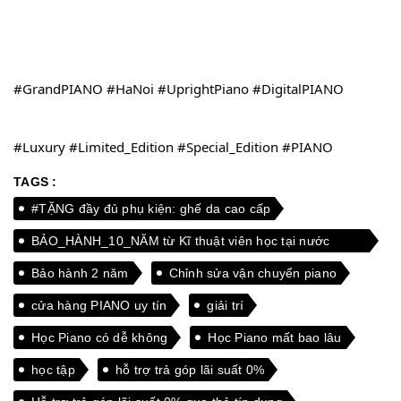
#GrandPIANO
#HaNoi
#UprightPiano
#DigitalPIANO
#Luxury
#Limited_Edition
#Special_Edition
#PIANO
TAGS :
#TẶNG đầy đủ phụ kiện: ghế da cao cấp
BẢO_HÀNH_10_NĂM từ Kĩ thuật viên học tại nước
ngoài
Bảo hành 2 năm
Chỉnh sửa vận chuyển piano
cửa hàng PIANO uy tín
giải trí
Học Piano có dễ không
Học Piano mất bao lâu
học tập
hỗ trợ trả góp lãi suất 0%