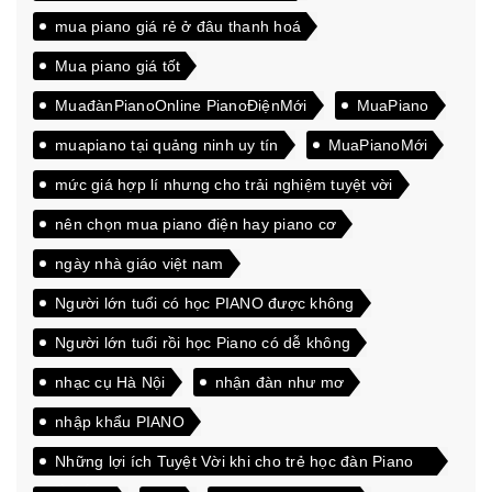
mua piano giá rẻ ở đâu thanh hoá
Mua piano giá tốt
MuađànPianoOnline PianoĐiệnMới
MuaPiano
muapiano tại quảng ninh uy tín
MuaPianoMới
mức giá hợp lí nhưng cho trải nghiệm tuyệt vời
nên chọn mua piano điện hay piano cơ
ngày nhà giáo việt nam
Người lớn tuổi có học PIANO được không
Người lớn tuổi rồi học Piano có dễ không
nhạc cụ Hà Nội
nhận đàn như mơ
nhập khẩu PIANO
Những lợi ích Tuyệt Vời khi cho trẻ học đàn Piano
từ sớm