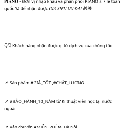
𝐏𝐈𝐀𝐍𝐎 - Đơn vị nhập khẩu và phân phối PIANO sỉ / lẻ toàn 
quốc 🪐 để nhận được 𝐺𝐼𝐴́ 𝑆𝐼𝐸̂𝑈 𝘜̛𝘜 Đ𝘈̃𝘐 🎁🎁
👇👇 Khách hàng nhận được gì từ dịch vụ của chúng tôi:
📌 Sản phẩm 
#GIÁ_TỐT
 ,
#CHẤT_LƯỢNG
📌 
#BẢO_HÀNH_10_NĂM
 từ Kĩ thuật viên học tại nước 
ngoài
📌 Vận chuyển 
#MIỄN_PHÍ
 tại Hà Nội