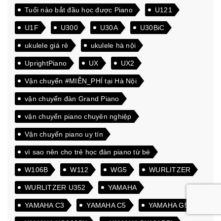
Tuổi nào bắt đầu học được Piano
U121
U1F
U300
U30A
U30BiC
ukulele giá rẻ
ukulele hà nội
UprightPiano
UX
UX2
Vận chuyển #MIỄN_PHÍ tại Hà Nội
vận chuyển đàn Grand Piano
vận chuyển piano chuyên nghiệp
Vận chuyển piano uy tín
vì sao nên cho trẻ học đàn piano từ bé
W106B
W112
WG5
WURLITZER
WURLITZER U352
YAMAHA
YAMAHA C3
YAMAHA C5
YAMAHA G5E