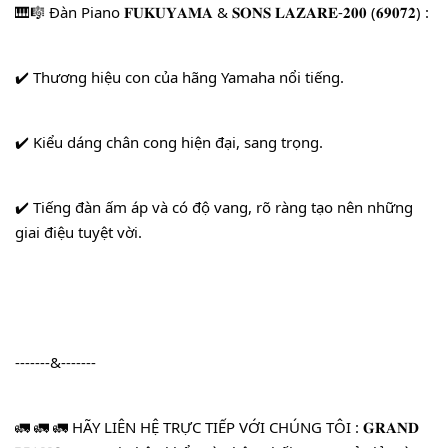
🎹🎼 Đàn Piano 𝐅𝐔𝐊𝐔𝐘𝐀𝐌𝐀 & 𝐒𝐎𝐍𝐒 𝐋𝐀𝐙𝐀𝐑𝐄-𝟐𝟎𝟎 (𝟔𝟗𝟎𝟕𝟐) : 
✔️ Thương hiệu con của hãng Yamaha nổi tiếng.
✔️ Kiểu dáng chân cong hiện đại, sang trọng.
✔️ Tiếng đàn ấm áp và có độ vang, rõ ràng tạo nên những 
giai điệu tuyệt vời.
-------&-------
🚛 🚛 🚛 HÃY LIÊN HỆ TRỰC TIẾP VỚI CHÚNG TÔI : 𝐆𝐑𝐀𝐍𝐃 