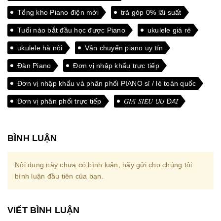
Tổng kho Piano điện mới
trả góp 0% lãi suất
Tuổi nào bắt đầu học được Piano
ukulele giá rẻ
ukulele hà nội
Vận chuyển piano uy tín
Đàn Piano
Đơn vị nhập khẩu trực tiếp
Đơn vị nhập khẩu và phân phối PIANO sỉ / lẻ toàn quốc
Đơn vị phân phối trực tiếp
𝐺𝐼𝐴́ 𝑆𝐼𝐸̂𝑈 𝘜̛𝘜 Đ𝘈̃𝘐
BÌNH LUẬN
Nội dung này chưa có bình luận, hãy gửi cho chúng tôi
bình luận đầu tiên của bạn.
VIẾT BÌNH LUẬN