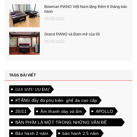
Bowman PIANO Việt Nam tặng thêm 6 tháng bảo
hành
06/05/2022
Grand PIANO và Đam mê của tôi
06/05/2022
TAGS BÀI VIẾT
𝐺𝐼𝐴́ 𝑆𝐼𝐸̂𝑈 𝘜̛𝘜 Đ𝘈̃𝘐
#TẶNG đầy đủ phụ kiện: ghế da cao cấp
20/11
Âm thanh dày và ấm
APOLLO
BÀN PHÍM LÀ MỘT TRONG NHỮNG VẤN ĐỀ
QUAN TÂM NHẤT CỦA KHÁCH HÀNG KHI CHỌN
Bảo hành 2 năm
bảo hành 2.5 năm