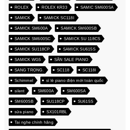
ROLEX
ROLEX KR33
SAMIC SM600SA
SAMICK
SAMICK SC118I
SAMICK SM600A
SAMICK SM600SB
SAMICK SM600SC
SAMICK SU 118CS
SAMICK SU118CP
SAMICK SU615S
SAMICK WG5
SĂN SALE PIANO
SANG TRỌNG.
SC118
SC118I
Schimmel
sỉ lẻ piano điện mới toàn quốc
silent
SM600A
SM600SA
SM600SB
SU118CP
SU615S
sửa piano
SX101RBL
Tai nghe chính hãng