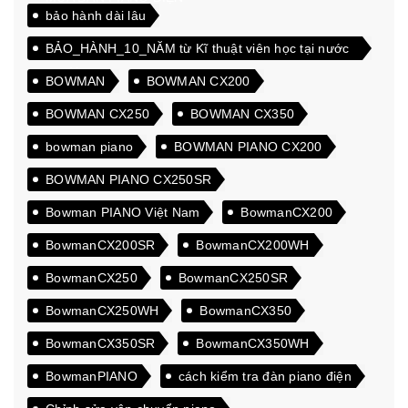
bảo hành dài lâu
BẢO_HÀNH_10_NĂM từ Kĩ thuật viên học tại nước
ngoài
BOWMAN
BOWMAN CX200
BOWMAN CX250
BOWMAN CX350
bowman piano
BOWMAN PIANO CX200
BOWMAN PIANO CX250SR
Bowman PIANO Việt Nam
BowmanCX200
BowmanCX200SR
BowmanCX200WH
BowmanCX250
BowmanCX250SR
BowmanCX250WH
BowmanCX350
BowmanCX350SR
BowmanCX350WH
BowmanPIANO
cách kiểm tra đàn piano điện