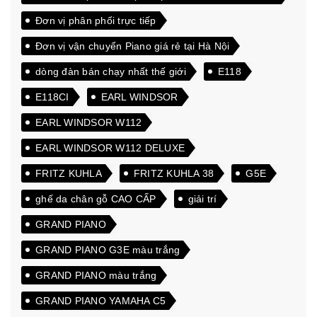
quốc
Đơn vị phân phối trực tiếp
Đơn vị vận chuyển Piano giá rẻ tại Hà Nội
dòng đàn bán chạy nhất thế giới
E118
E118CI
EARL WINDSOR
EARL WINDSOR W112
EARL WINDSOR W112 DELUXE
FRITZ KUHLA
FRITZ KUHLA 38
G5E
ghế da chân gỗ CAO CẤP
giải trí
GRAND PIANO
GRAND PIANO G3E màu trắng
GRAND PIANO màu trắng
GRAND PIANO YAMAHA C5