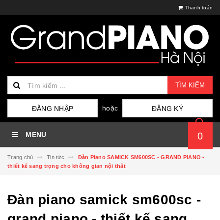
Thanh toán
TÌM KIẾM
hoặc
ĐĂNG NHẬP
ĐĂNG KÝ
MENU
0
Trang chủ
Tin tức
Đàn Piano SAMICK SM600SC - GRAND PIANO -
thiết kế sang trọng cho không gian nội thất
Đàn piano samick sm600sc -
grand piano - thiết kế sang