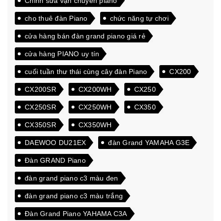
Chỉnh sửa vận chuyển piano
cho thuê đàn Piano
chức năng tự chơi
cửa hàng bán đàn grand piano giá rẻ
cửa hàng PIANO uy tín
cuối tuần thư thái cùng cây đàn Piano
CX200
CX200SR
CX200WH
CX250
CX250SR
CX250WH
CX350
CX350SR
CX350WH
DAEWOO DU21EX
đàn Grand YAMAHA G3E
Đàn GRAND Piano
đàn grand piano c3 màu đen
đàn grand piano c3 màu trắng
Đàn Grand Piano YAHAMA C3A