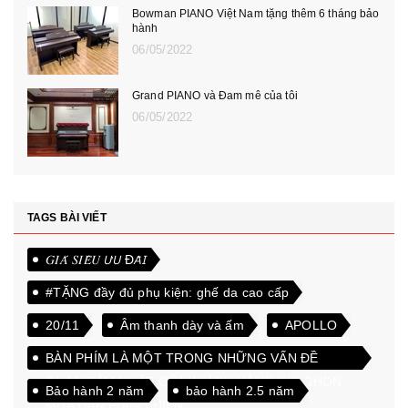
Bowman PIANO Việt Nam tặng thêm 6 tháng bảo
hành
06/05/2022
Grand PIANO và Đam mê của tôi
06/05/2022
TAGS BÀI VIẾT
𝐺𝐼𝐴́ 𝑆𝐼𝐸̂𝑈 𝘜̛𝘜 Đ𝘈̃𝘐
#TẶNG đầy đủ phụ kiện: ghế da cao cấp
20/11
Âm thanh dày và ấm
APOLLO
BÀN PHÍM LÀ MỘT TRONG NHỮNG VẤN ĐỀ
QUAN TÂM NHẤT CỦA KHÁCH HÀNG KHI CHỌN
Bảo hành 2 năm
bảo hành 2.5 năm
MUA ĐÀN PIANO ĐIỆN