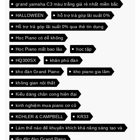
grand yamaha C3 màu trắng giá rẻ nhất miền bắc
HALLOWEEN
hỗ trợ trả góp lãi suất 0%
Hỗ trợ trả góp lãi suất 0% qua thẻ tín dụng
Học Piano có dễ không
Học Piano mất bao lâu
học tập
HQ300SX
khăn phủ đàn
kho đàn Grand Piano
kho piano gia lâm
không gian nội thất
Kiểu dáng chân cong hiện đại
kinh nghiệm mua piano cơ cũ
KOHLER & CAMPBELL
KR33
Làm thế nào để khuyến khích khả năng sáng tạo và
đam mê học hỏi của các bạn nhỏ
lắp đặt đàn Grand Piano