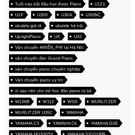
Tuổi nào bắt đầu học được Piano
U121
U1F
U300
U30A
U30BiC
ukulele giá rẻ
ukulele hà nội
UprightPiano
UX
UX2
Vận chuyển #MIỄN_PHÍ tại Hà Nội
vận chuyển đàn Grand Piano
vận chuyển piano chuyên nghiệp
Vận chuyển piano uy tín
vì sao nên cho trẻ học đàn piano từ bé
W106B
W112
WG5
WURLITZER
WURLITZER U352
YAMAHA
YAMAHA C3
YAMAHA C5
YAMAHA G5E
YAMAHA HQ300SX
YAMAHA SX101RBL