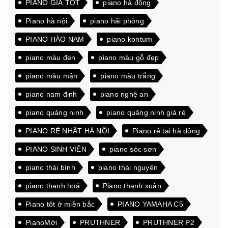
PIANO GIÁ TỐT
piano hà đông
Piano hà nội
piano hải phòng
PIANO HÀO NAM
piano kontum
piano màu đen
piano màu gỗ đẹp
piano màu mận
piano màu trắng
piano nam định
piano nghệ an
piano quảng ninh
piano quảng ninh giá rẻ
PIANO RẺ NHẤT HÀ NỘI
Piano rẻ tại hà đông
PIANO SINH VIÊN
piano sóc sơn
piano thái bình
piano thái nguyên
piano thanh hoá
Piano thanh xuân
Piano tôt ở miền bắc
PIANO YAMAHA C5
PianoMới
PRUTHNER
PRUTHNER P2