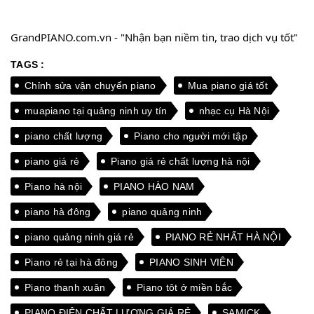
GrandPIANO.com.vn - "Nhận bạn niềm tin, trao dịch vụ tốt"
TAGS :
Chỉnh sửa vận chuyển piano
Mua piano giá tốt
muapiano tại quảng ninh uy tín
nhạc cụ Hà Nội
piano chất lượng
Piano cho người mới tập
piano giá rẻ
Piano giá rẻ chất lượng hà nội
Piano hà nội
PIANO HÀO NAM
piano hà đông
piano quảng ninh
piano quảng ninh giá rẻ
PIANO RẺ NHẤT HÀ NỘI
Piano rẻ tại hà đông
PIANO SINH VIÊN
Piano thanh xuân
Piano tôt ở miền bắc
PIANO ĐIỆN CHẤT LƯỢNG GIÁ RẺ
SAMICK