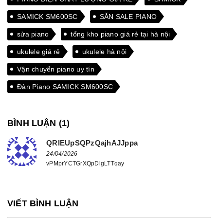
SAMICK SM600SC
SĂN SALE PIANO
sửa piano
tổng kho piano giá rẻ tại hà nội
ukulele giá rẻ
ukulele hà nội
Vận chuyển piano uy tín
Đàn Piano SAMICK SM600SC
BÌNH LUẬN (
1
)
QRlEUpSQPzQajhAJJppa
24/04/2026
vPMprYCTGrXQpDlgLTTqay
VIẾT BÌNH LUẬN