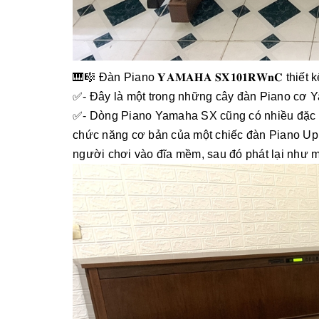
🎹🎼 Đàn Piano 𝐘𝐀𝐌𝐀𝐇𝐀 𝐒𝐗𝟏𝟎𝟏𝐑𝐖𝐧𝐂 thi
✅- Đây là một trong những cây đàn Piano cơ Y
✅- Dòng Piano Yamaha SX cũng có nhiều đặc tr
chức năng cơ bản của một chiếc đàn Piano Upr
người chơi vào đĩa mềm, sau đó phát lại như m