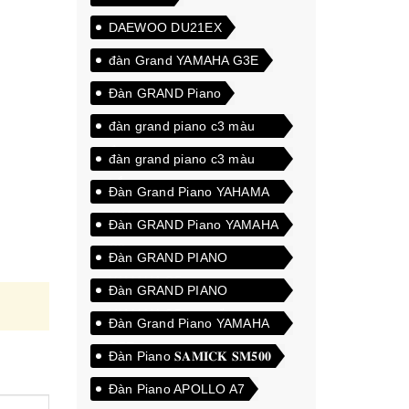
DAEWOO DU21EX
đàn Grand YAMAHA G3E
Đàn GRAND Piano
đàn grand piano c3 màu
đen
đàn grand piano c3 màu
trắng
Đàn Grand Piano YAHAMA
C3A
Đàn GRAND Piano YAMAHA
C3
Đàn GRAND PIANO
YAMAHA C5
Đàn GRAND PIANO
YAMAHA C5 cao cấp
Đàn Grand Piano YAMAHA
G5E
Đàn Piano 𝐒𝐀𝐌𝐈𝐂𝐊 𝐒𝐌𝟓𝟎𝟎
Đàn Piano APOLLO A7