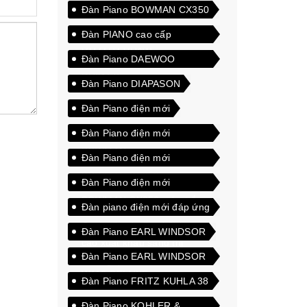
Đàn Piano BOWMAN CX350
Đàn PIANO cao cấp
YAMAHA YU3Wn
Đàn Piano DAEWOO
DU21EX
Đàn Piano DIAPASON
Đàn Piano điện mới
Đàn Piano điện mới
BOWMAN
Đàn Piano điện mới
BOWMAN CX250
Đàn Piano điện mới
BOWMAN CX350 màu trắng
Đàn piano điện mới đáp ứng
được tiêu chuẩn chất lượng
Đàn Piano EARL WINDSOR
cao xuất khẩu sang thị
Đàn Piano EARL WINDSOR
trường quốc tế
W112 DELUXE
Đàn Piano FRITZ KUHLA 38
Đàn Piano KOHLER &