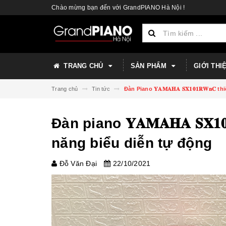
Chào mừng bạn đến với GrandPIANO Hà Nội !
TRANG CHỦ
SẢN PHẨM
GIỚI THI
Trang chủ
Tin tức
Đàn Piano 𝐘𝐀𝐌𝐀𝐇𝐀 𝐒𝐗𝟏𝟎𝟏𝐑𝐖𝐧
Đàn piano 𝐘𝐀𝐌𝐀𝐇𝐀 𝐒𝐗𝟏
năng biểu diễn tự động
Đỗ Văn Đại
22/10/2021