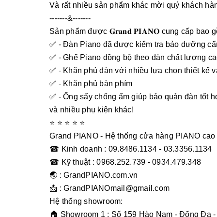
Và rất nhiều sản phẩm khác mời quý khách hà
-------&-------
Sản phẩm được 𝐆𝐫𝐚𝐧𝐝 𝐏𝐈𝐀𝐍𝐎 cung cấp bao 
✅ - Đàn Piano đã được kiểm tra bảo dưỡng cẩ
✅ - Ghế Piano đồng bộ theo đàn chất lượng c
✅ - Khăn phủ đàn với nhiều lựa chọn thiết kế 
✅ - Khăn phủ bàn phím
✅ - Ống sấy chống ẩm giúp bảo quản đàn tốt 
và nhiều phụ kiện khác!
⭐ ⭐ ⭐ ⭐ ⭐
Grand PIANO - Hệ thống cửa hàng PIANO cao
☎ Kinh doanh : 09.8486.1134 - 03.3356.1134
☎ Kỹ thuật : 0968.252.739 - 0934.479.348
🌏 : GrandPIANO.com.vn
📩 : GrandPIANOmail@gmail.com
Hệ thống showroom:
🏠 Showroom 1 : Số 159 Hào Nam - Đống Đa -