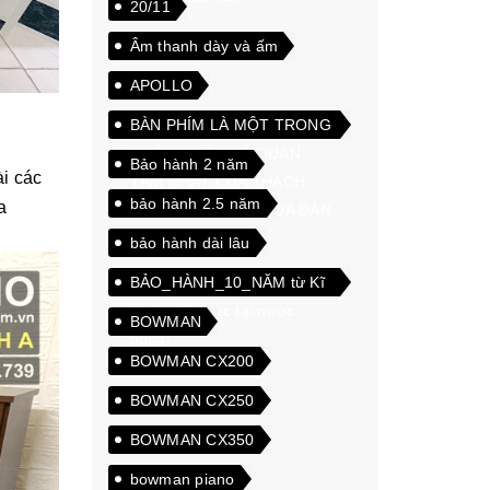
20/11
Âm thanh dày và ấm
APOLLO
BÀN PHÍM LÀ MỘT TRONG
NHỮNG VẤN ĐỀ QUAN
Bảo hành 2 năm
i các
TÂM NHẤT CỦA KHÁCH
bảo hành 2.5 năm
a
HÀNG KHI CHỌN MUA ĐÀN
PIANO ĐIỆN
bảo hành dài lâu
BẢO_HÀNH_10_NĂM từ Kĩ
thuật viên học tại nước
BOWMAN
ngoài
BOWMAN CX200
BOWMAN CX250
BOWMAN CX350
bowman piano