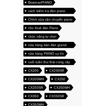
BowmanPIANO
cách kiểm tra đàn piano
điện
Chỉnh sửa vận chuyển piano
cho thuê đàn Piano
chức năng tự chơi
cửa hàng bán đàn grand
piano giá rẻ
cửa hàng PIANO uy tín
cuối tuần thư thái cùng cây
đàn Piano
CX200
CX200SR
CX200WH
CX250
CX250SR
CX250WH
CX350
CX350SR
CX350WH