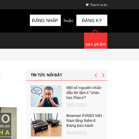
Thanh toán
ĐĂNG NHẬP
hoặc
ĐĂNG KÝ
sản phẩm
c
TIN TỨC NỔI BẬT
Một số nguyên nhân
dẫn tới tâm lí "chán
học Piano"!
19/07/2022
Bowman PIANO Việt
Nam tặng thêm 6
tháng bảo hành
06/05/2022