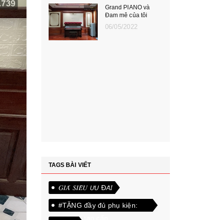
Grand PIANO và
Đam mê của tôi
06/05/2022
TAGS BÀI VIẾT
𝐺𝐼𝐴́ 𝑆𝐼𝐸̂𝑈 𝘜̛𝘜 Đ𝘈̃𝘐
#TẶNG đầy đủ phụ kiện:
ghế da cao cấp