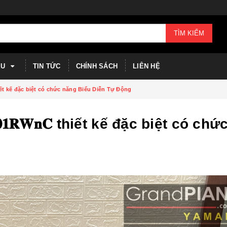
TÌM KIẾM
ỆU
TIN TỨC
CHÍNH SÁCH
LIÊN HỆ
𝐂 thiết kế đặc biệt có chức năng Biểu Diễn Tự Động
𝟎𝟏𝐑𝐖𝐧𝐂 thiết kế đặc biệt có chứ