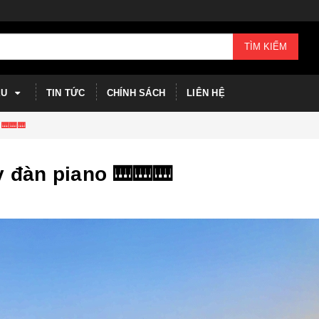
TÌM KIẾM
ỆU
TIN TỨC
CHÍNH SÁCH
LIÊN HỆ
 🎹🎹🎹
 đàn piano 🎹🎹🎹