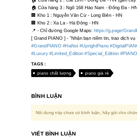
🏠 Cửa hàng 2 : Cát Linh - Đống Đa - HN (gần câ
🏠 Cửa hàng 3 : Ngõ 168 Hào Nam - Đống Đa - H
🏢 Kho 1 : Nguyễn Văn Cừ - Long Biên - HN
🏢 Kho 2 : Xa La - Hà Đông - HN
📍 - Chỉ đường Google Maps:
https://g.page/Gra
[ Grand PIANO ] - "Nhận bạn niềm tin, trao dịch vụ t
#GrandPIANO
#HaNoi
#UprightPiano
#DigitalPIA
#Luxury
#Limited_Edition
#Special_Edition
#PIAN
TAGS :
piano chất lượng
piano giá rẻ
BÌNH LUẬN
Nội dung này chưa có bình luận, hãy gửi cho chúng
VIẾT BÌNH LUẬN