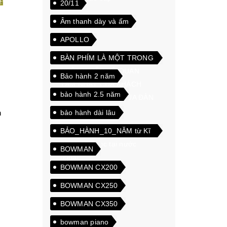
20/11
Âm thanh dày và ấm
APOLLO
BÀN PHÍM LÀ MỘT TRONG
NHỮNG VẤN ĐỀ QUAN
Bảo hành 2 năm
TÂM NHẤT CỦA KHÁCH
bảo hành 2.5 năm
HÀNG KHI CHỌN MUA ĐÀN
PIANO ĐIỆN
bảo hành dài lâu
n
BẢO_HÀNH_10_NĂM từ Kĩ
thuật viên học tại nước
BOWMAN
ngoài
BOWMAN CX200
BOWMAN CX250
BOWMAN CX350
bowman piano