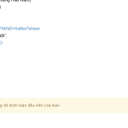
y xăng Hào Nam)
N
ndPIANO-HaNoi?share
ốt".
NO
O
 tôi bình luận đầu tiên của bạn.