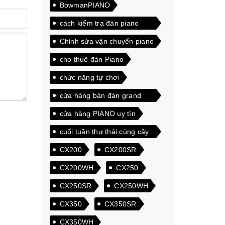
BowmanPIANO
cách kiểm tra đàn piano
điện
Chỉnh sửa vận chuyển piano
cho thuê đàn Piano
chức năng tự chơi
cửa hàng bán đàn grand
piano giá rẻ
cửa hàng PIANO uy tín
cuối tuần thư thái cùng cây
đàn Piano
CX200
CX200SR
CX200WH
CX250
CX250SR
CX250WH
CX350
CX350SR
CX350WH