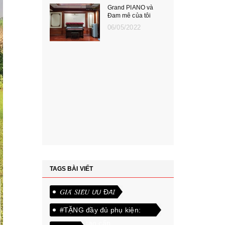
Grand PIANO và
Đam mê của tôi
06/05/2022
TAGS BÀI VIẾT
𝐺𝐼𝐴́ 𝑆𝐼𝐸̂𝑈 𝘜̛𝘜 Đ𝘈̃𝘐
#TẶNG đầy đủ phụ kiện:
ghế da cao cấp