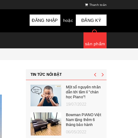
Thanh toán
ĐĂNG NHẬP
hoặc
ĐĂNG KÝ
sản phẩm
TIN TỨC NỔI BẬT
Một số nguyên nhân
dẫn tới tâm lí "chán
học Piano"!
19/07/2022
Bowman PIANO Việt
Nam tặng thêm 6
tháng bảo hành
06/05/2022