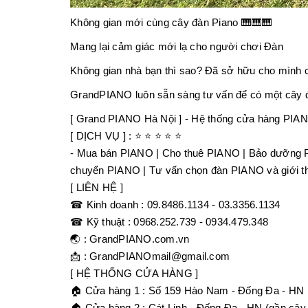
Không gian mới cùng cây đàn Piano 🎹🎹🎹
Mang lại cảm giác mới lạ cho người chơi Đàn
Không gian nhà bạn thì sao? Đã sở hữu cho mình 
GrandPIANO luôn sẵn sàng tư vấn để có một cây đ
[ Grand PIANO Hà Nội ] - Hệ thống cửa hàng PIA
[ DỊCH VỤ ] : ⭐ ⭐ ⭐ ⭐ ⭐
- Mua bán PIANO | Cho thuê PIANO | Bảo dưỡng 
chuyển PIANO | Tư vấn chọn đàn PIANO và giới th
[ LIÊN HỆ ]
☎ Kinh doanh : 09.8486.1134 - 03.3356.1134
☎ Kỹ thuật : 0968.252.739 - 0934.479.348
🌏 : GrandPIANO.com.vn
📩 : GrandPIANOmail@gmail.com
[ HỆ THỐNG CỬA HÀNG ]
🏠 Cửa hàng 1 : Số 159 Hào Nam - Đống Đa - HN