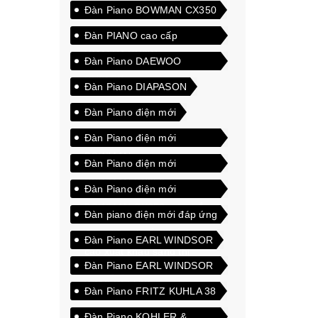
Đàn Piano BOWMAN CX350
Đàn PIANO cao cấp
YAMAHA YU3Wn
Đàn Piano DAEWOO
DU21EX
Đàn Piano DIAPASON
Đàn Piano điện mới
Đàn Piano điện mới
BOWMAN
Đàn Piano điện mới
BOWMAN CX250
Đàn Piano điện mới
BOWMAN CX350 màu trắng
Đàn piano điện mới đáp ứng
được tiêu chuẩn chất lượng
Đàn Piano EARL WINDSOR
cao xuất khẩu sang thị
Đàn Piano EARL WINDSOR
trường quốc tế
W112 DELUXE
Đàn Piano FRITZ KUHLA 38
Đàn Piano KOHLER &