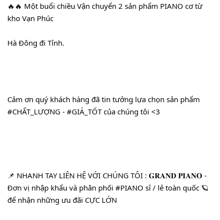
🔥🔥 Một buổi chiều Vận chuyển 2 sản phẩm PIANO cơ từ 
kho 
Vạn Phúc
Hà Đông
 đi Tỉnh.
Cảm ơn quý khách hàng đã tin tưởng lựa chọn sản phẩm 
#CHẤT_LƯỢNG
 - 
#GIÁ_TỐT
 của chúng tôi <3
📌 NHANH TAY LIÊN HỆ VỚI CHÚNG TÔI : 𝐆𝐑𝐀𝐍𝐃 𝐏𝐈𝐀𝐍𝐎 - 
Đơn vị nhập khẩu và phân phối 
#PIANO
 sỉ / lẻ toàn quốc 🪐 
để nhận những ưu đãi CỰC LỚN 