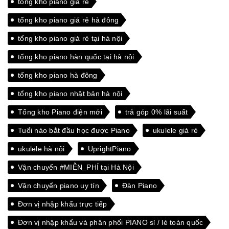
tổng kho piano giá rẻ
tổng kho piano giá rẻ hà đông
tổng kho piano giá rẻ tại hà nội
tổng kho piano hàn quốc tại hà nội
tổng kho piano hà đông
tổng kho piano nhật bản hà nội
Tổng kho Piano điện mới
trả góp 0% lãi suất
Tuổi nào bắt đầu học được Piano
ukulele giá rẻ
ukulele hà nội
UprightPiano
Vận chuyển #MIỄN_PHÍ tại Hà Nội
Vận chuyển piano uy tín
Đàn Piano
Đơn vị nhập khẩu trực tiếp
Đơn vị nhập khẩu và phân phối PIANO sỉ / lẻ toàn quốc