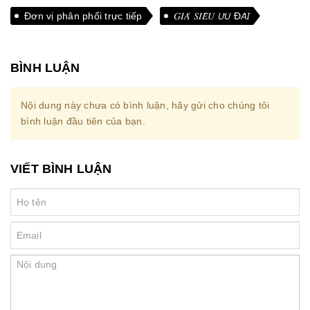
Đơn vị phân phối trực tiếp
𝐺𝐼𝐴́ 𝑆𝐼𝐸̂𝑈 𝘜̛𝘜 Đ𝘈̃𝘐
BÌNH LUẬN
Nội dung này chưa có bình luận, hãy gửi cho chúng tôi
bình luận đầu tiên của bạn.
VIẾT BÌNH LUẬN