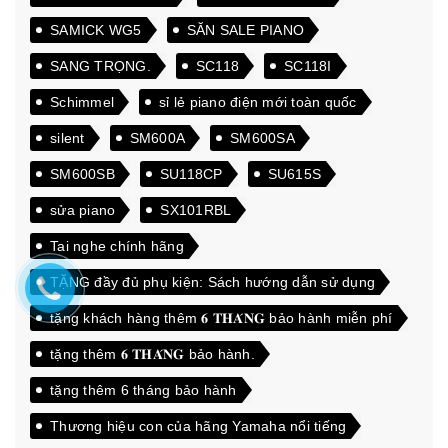
SAMICK WG5
SĂN SALE PIANO
SANG TRỌNG.
SC118
SC118I
Schimmel
sỉ lẻ piano điện mới toàn quốc
silent
SM600A
SM600SA
SM600SB
SU118CP
SU615S
sửa piano
SX101RBL
Tai nghe chính hãng
TẶNG đầy đủ phụ kiện: Sách hướng dẫn sử dụng
tặng khách hàng thêm 𝟔 𝐓𝐇𝐀́𝐍𝐆 bảo hành miễn phí
tặng thêm 𝟔 𝐓𝐇𝐀́𝐍𝐆 bảo hành.
tặng thêm 6 tháng bảo hành
Thương hiệu con của hãng Yamaha nổi tiếng