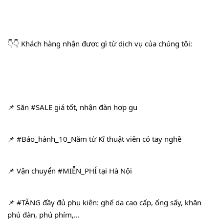
👇👇 Khách hàng nhận được gì từ dịch vụ của chúng tôi:
📌 Săn 
#SALE
 giá tốt, nhận đàn hợp gu
📌 
#Bảo_hành_10_Năm
 từ Kĩ thuật viên có tay nghề
📌 Vận chuyển 
#MIỄN_PHÍ
 tại Hà Nội
📌 
#TẶNG
 đầy đủ phụ kiện: ghế da cao cấp, ống sấy, khăn 
phủ đàn, phủ phím,...