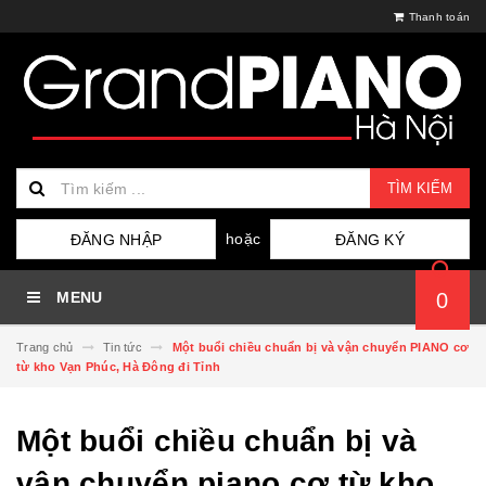
Thanh toán
TÌM KIẾM
hoặc
ĐĂNG NHẬP
ĐĂNG KÝ
MENU
0
Trang chủ
Tin tức
Một buổi chiều chuẩn bị và vận chuyển PIANO cơ
từ kho Vạn Phúc, Hà Đông đi Tỉnh
Một buổi chiều chuẩn bị và
vận chuyển piano cơ từ kho