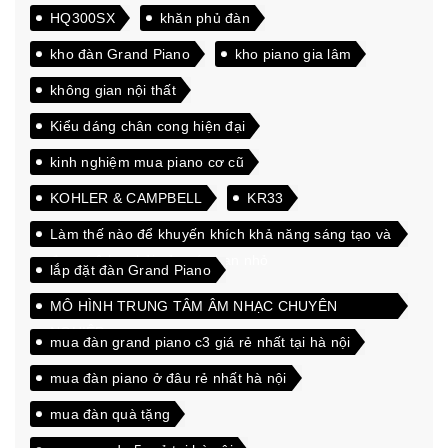
HQ300SX
khăn phủ đàn
kho đàn Grand Piano
kho piano gia lâm
không gian nội thất
Kiểu dáng chân cong hiện đại
kinh nghiệm mua piano cơ cũ
KOHLER & CAMPBELL
KR33
Làm thế nào để khuyến khích khả năng sáng tạo và
đam mê học hỏi của các bạn nhỏ
lắp đặt đàn Grand Piano
MÔ HÌNH TRUNG TÂM ÂM NHẠC CHUYÊN
NGHIỆP
mua đàn grand piano c3 giá rẻ nhất tại hà nội
mua đàn piano ở đâu rẻ nhất hà nội
mua đàn quà tặng