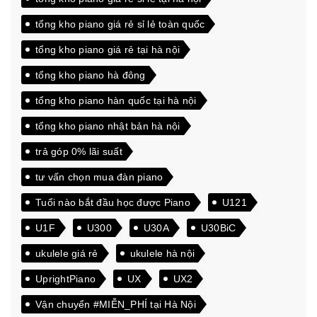
tổng kho piano giá rẻ sỉ lẻ toàn quốc
tổng kho piano giá rẻ tại hà nội
tổng kho piano hà đông
tổng kho piano hàn quốc tại hà nội
tổng kho piano nhật bản hà nội
trả góp 0% lãi suất
tư vấn chọn mua đàn piano
Tuổi nào bắt đầu học được Piano
U121
U1F
U300
U30A
U30BiC
ukulele giá rẻ
ukulele hà nội
UprightPiano
UX
UX2
Vận chuyển #MIỄN_PHÍ tại Hà Nội