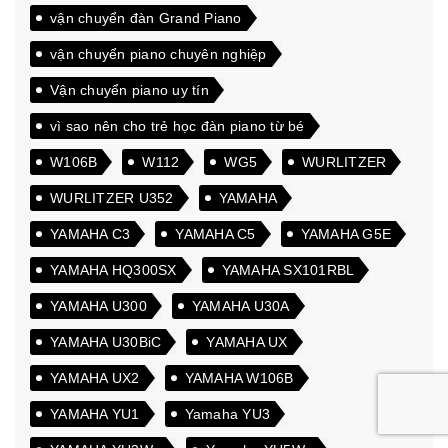
vận chuyển đàn Grand Piano
vận chuyển piano chuyên nghiệp
Vận chuyển piano uy tín
vì sao nên cho trẻ học đàn piano từ bé
W106B
W112
WG5
WURLITZER
WURLITZER U352
YAMAHA
YAMAHA C3
YAMAHA C5
YAMAHA G5E
YAMAHA HQ300SX
YAMAHA SX101RBL
YAMAHA U300
YAMAHA U30A
YAMAHA U30BiC
YAMAHA UX
YAMAHA UX2
YAMAHA W106B
YAMAHA YU1
Yamaha YU3