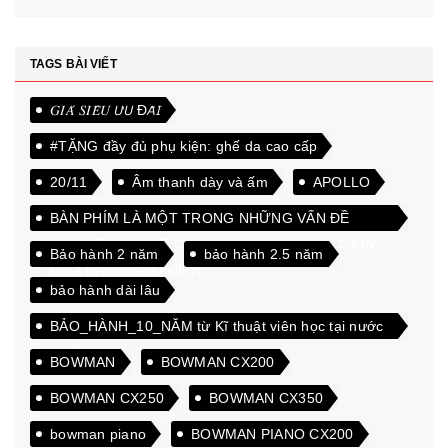
TAGS BÀI VIẾT
𝐺𝐼𝐴́ 𝑆𝐼𝐸̂𝑈 𝘜̛𝘜 Đ𝘈̃𝘐
#TẶNG đầy đủ phụ kiện: ghế da cao cấp
20/11
Âm thanh dày và ấm
APOLLO
BÀN PHÍM LÀ MỘT TRONG NHỮNG VẤN ĐỀ
QUAN TÂM NHẤT CỦA KHÁCH HÀNG KHI CHỌN
Bảo hành 2 năm
bảo hành 2.5 năm
MUA ĐÀN PIANO ĐIỆN
bảo hành dài lâu
BẢO_HÀNH_10_NĂM từ Kĩ thuật viên học tại nước
ngoài
BOWMAN
BOWMAN CX200
BOWMAN CX250
BOWMAN CX350
bowman piano
BOWMAN PIANO CX200