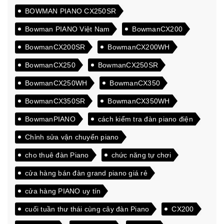
BOWMAN PIANO CX250SR
Bowman PIANO Việt Nam
BowmanCX200
BowmanCX200SR
BowmanCX200WH
BowmanCX250
BowmanCX250SR
BowmanCX250WH
BowmanCX350
BowmanCX350SR
BowmanCX350WH
BowmanPIANO
cách kiểm tra đàn piano điện
Chỉnh sửa vận chuyển piano
cho thuê đàn Piano
chức năng tự chơi
cửa hàng bán đàn grand piano giá rẻ
cửa hàng PIANO uy tín
cuối tuần thư thái cùng cây đàn Piano
CX200