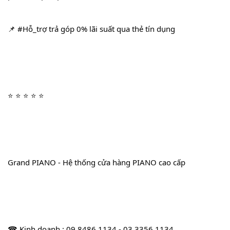
📌 
#Hỗ_trợ
 trả góp 0% lãi suất qua thẻ tín dụng
⭐ ⭐ ⭐ ⭐ ⭐
Grand PIANO - Hệ thống cửa hàng PIANO cao cấp
☎ Kinh doanh : 09.8486.1134 - 03.3356.1134