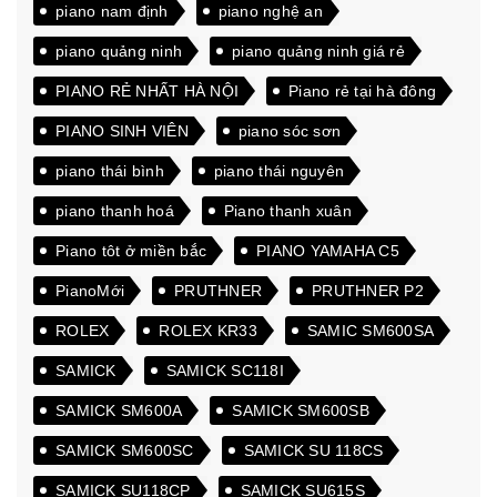
piano nam định
piano nghệ an
piano quảng ninh
piano quảng ninh giá rẻ
PIANO RẺ NHẤT HÀ NỘI
Piano rẻ tại hà đông
PIANO SINH VIÊN
piano sóc sơn
piano thái bình
piano thái nguyên
piano thanh hoá
Piano thanh xuân
Piano tôt ở miền bắc
PIANO YAMAHA C5
PianoMới
PRUTHNER
PRUTHNER P2
ROLEX
ROLEX KR33
SAMIC SM600SA
SAMICK
SAMICK SC118I
SAMICK SM600A
SAMICK SM600SB
SAMICK SM600SC
SAMICK SU 118CS
SAMICK SU118CP
SAMICK SU615S