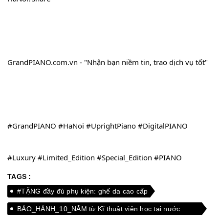
GrandPIANO.com.vn - "Nhận bạn niềm tin, trao dịch vụ tốt"
#GrandPIANO
#HaNoi
#UprightPiano
#DigitalPIANO
#Luxury
#Limited_Edition
#Special_Edition
#PIANO
TAGS :
#TẶNG đầy đủ phụ kiện: ghế da cao cấp
BẢO_HÀNH_10_NĂM từ Kĩ thuật viên học tại nước