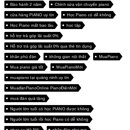
ngoài
Bảo hành 2 năm
Chỉnh sửa vận chuyển piano
cửa hàng PIANO uy tín
Học Piano có dễ không
Học Piano mất bao lâu
học tập
hỗ trợ trả góp lãi suất 0%
Hỗ trợ trả góp lãi suất 0% qua thẻ tín dụng
khăn phủ đàn
không gian nội thất
MuaPiano
Mua piano giá tốt
MuaPianoMới
muapiano tại quảng ninh uy tín
MuađànPianoOnline PianoĐiệnMới
mua đàn quà tặng
Người lớn tuổi có học PIANO được không
Người lớn tuổi rồi học Piano có dễ không
nhạc cụ Hà Nội
nhận đàn như mơ