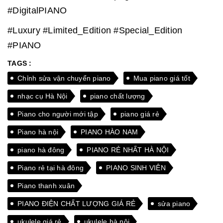
#DigitalPIANO
#Luxury #Limited_Edition #Special_Edition
#PIANO
TAGS :
Chỉnh sửa vận chuyển piano
Mua piano giá tốt
nhạc cụ Hà Nội
piano chất lượng
Piano cho người mới tập
piano giá rẻ
Piano hà nội
PIANO HÀO NAM
piano hà đông
PIANO RẺ NHẤT HÀ NỘI
Piano rẻ tại hà đông
PIANO SINH VIÊN
Piano thanh xuân
PIANO ĐIỆN CHẤT LƯỢNG GIÁ RẺ
sửa piano
ukulele giá rẻ
ukulele hà nội