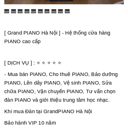
🎹 🎹 🎹 🎹 🎹 🎹 🎹 🎹 🎹 🎹
[ Grand PIANO Hà Nội ] - Hệ thống cửa hàng
PIANO cao cấp
[ DỊCH VỤ ] : ⭐ ⭐ ⭐ ⭐ ⭐
- Mua bán PIANO, Cho thuê PIANO, Bảo dưỡng
PIANO, Lên dây PIANO, Vệ sinh PIANO, Sửa
chữa PIANO, Vận chuyển PIANO, Tư vấn chọn
đàn PIANO và giới thiệu trung tâm học nhạc.
Khi mua Đàn tại GrandPIANO Hà Nội
Bảo hành VIP 10 năm