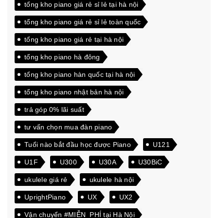
tổng kho piano giá rẻ sỉ lẻ tại hà nội
tổng kho piano giá rẻ sỉ lẻ toàn quốc
tổng kho piano giá rẻ tại hà nội
tổng kho piano hà đông
tổng kho piano hàn quốc tại hà nội
tổng kho piano nhật bản hà nội
trả góp 0% lãi suất
tư vấn chọn mua đàn piano
Tuổi nào bắt đầu học được Piano
U121
U1F
U300
U30A
U30BiC
ukulele giá rẻ
ukulele hà nội
UprightPiano
UX
UX2
Vận chuyển #MIỄN_PHÍ tại Hà Nội