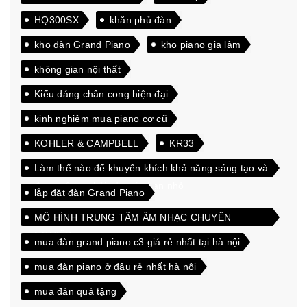
HQ300SX
khăn phủ đàn
kho đàn Grand Piano
kho piano gia lâm
không gian nội thất
Kiểu dáng chân cong hiện đại
kinh nghiệm mua piano cơ cũ
KOHLER & CAMPBELL
KR33
Làm thế nào để khuyến khích khả năng sáng tạo và
đam mê học hỏi của các bạn nhỏ
lắp đặt đàn Grand Piano
MÔ HÌNH TRUNG TÂM ÂM NHẠC CHUYÊN
NGHIỆP
mua đàn grand piano c3 giá rẻ nhất tại hà nội
mua đàn piano ở đâu rẻ nhất hà nội
mua đàn quà tặng