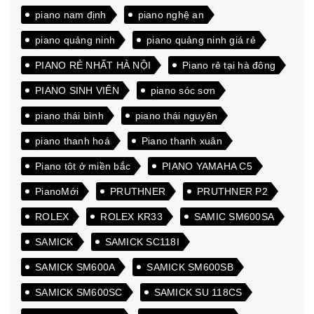
piano nam định
piano nghệ an
piano quảng ninh
piano quảng ninh giá rẻ
PIANO RẺ NHẤT HÀ NỘI
Piano rẻ tại hà đông
PIANO SINH VIÊN
piano sóc sơn
piano thái bình
piano thái nguyên
piano thanh hoá
Piano thanh xuân
Piano tôt ở miền bắc
PIANO YAMAHA C5
PianoMới
PRUTHNER
PRUTHNER P2
ROLEX
ROLEX KR33
SAMIC SM600SA
SAMICK
SAMICK SC118I
SAMICK SM600A
SAMICK SM600SB
SAMICK SM600SC
SAMICK SU 118CS