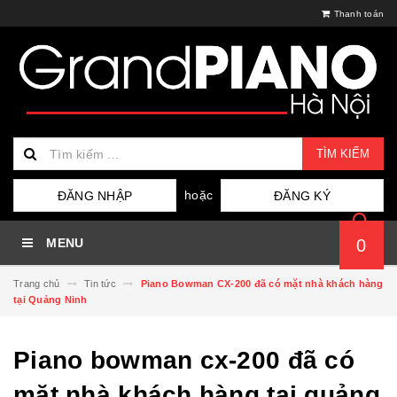
Thanh toán
TÌM KIẾM
hoặc
ĐĂNG NHẬP
ĐĂNG KÝ
MENU
0
Trang chủ
Tin tức
Piano Bowman CX-200 đã có mặt nhà khách hàng
tại Quảng Ninh
Piano bowman cx-200 đã có
mặt nhà khách hàng tại quảng