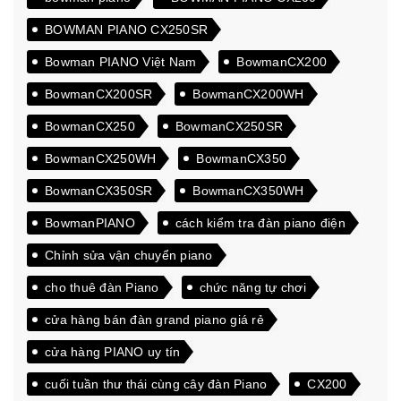
BOWMAN PIANO CX250SR
Bowman PIANO Việt Nam
BowmanCX200
BowmanCX200SR
BowmanCX200WH
BowmanCX250
BowmanCX250SR
BowmanCX250WH
BowmanCX350
BowmanCX350SR
BowmanCX350WH
BowmanPIANO
cách kiểm tra đàn piano điện
Chỉnh sửa vận chuyển piano
cho thuê đàn Piano
chức năng tự chơi
cửa hàng bán đàn grand piano giá rẻ
cửa hàng PIANO uy tín
cuối tuần thư thái cùng cây đàn Piano
CX200