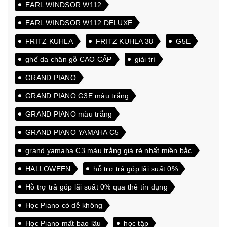
EARL WINDSOR W112
EARL WINDSOR W112 DELUXE
FRITZ KUHLA
FRITZ KUHLA 38
G5E
ghế da chân gỗ CAO CẤP
giải trí
GRAND PIANO
GRAND PIANO G3E màu trắng
GRAND PIANO màu trắng
GRAND PIANO YAMAHA C5
grand yamaha C3 màu trắng giá rẻ nhất miền bắc
HALLOWEEN
hỗ trợ trả góp lãi suất 0%
Hỗ trợ trả góp lãi suất 0% qua thẻ tín dụng
Học Piano có dễ không
Học Piano mất bao lâu
học tập