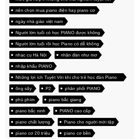
nên chọn mua piano điện hay piano cơ
ngày nhà giáo việt nam
Người lớn tuổi có học PIANO được không
Người lớn tuổi rồi học Piano có dễ không
nhạc cụ Hà Nội
nhận đàn như mơ
nhập khẩu PIANO
Những lợi ích Tuyệt Vời khi cho trẻ học đàn Piano
từ sớm
ống sấy
P2
phân phối PIANO
phủ phím
piano bắc giang
piano bắc ninh
PIANO cao cấp
piano chất lượng
Piano cho người mới tập
piano cơ 20 triệu
piano cơ bền