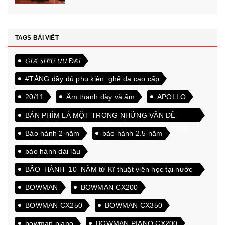
TAGS BÀI VIẾT
𝐺𝐼𝐴́ 𝑆𝐼𝐸̂𝑈 𝘜̛𝘜 Đ𝘈̃𝘐
#TẶNG đầy đủ phụ kiện: ghế da cao cấp
20/11
Âm thanh dày và ấm
APOLLO
BÀN PHÍM LÀ MỘT TRONG NHỮNG VẤN ĐỀ
QUAN TÂM NHẤT CỦA KHÁCH HÀNG KHI CHỌN
Bảo hành 2 năm
bảo hành 2.5 năm
MUA ĐÀN PIANO ĐIỆN
bảo hành dài lâu
BẢO_HÀNH_10_NĂM từ Kĩ thuật viên học tại nước
ngoài
BOWMAN
BOWMAN CX200
BOWMAN CX250
BOWMAN CX350
bowman piano
BOWMAN PIANO CX200