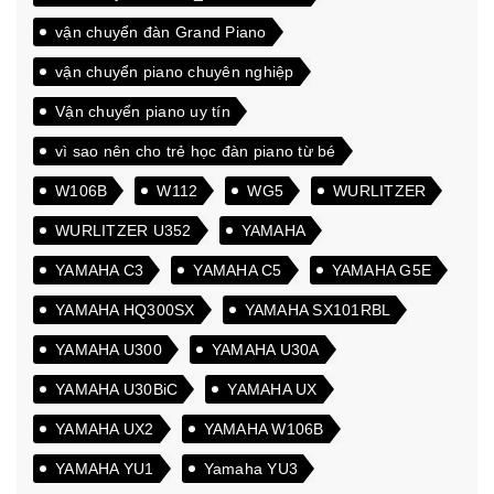
vận chuyển đàn Grand Piano
vận chuyển piano chuyên nghiệp
Vận chuyển piano uy tín
vì sao nên cho trẻ học đàn piano từ bé
W106B
W112
WG5
WURLITZER
WURLITZER U352
YAMAHA
YAMAHA C3
YAMAHA C5
YAMAHA G5E
YAMAHA HQ300SX
YAMAHA SX101RBL
YAMAHA U300
YAMAHA U30A
YAMAHA U30BiC
YAMAHA UX
YAMAHA UX2
YAMAHA W106B
YAMAHA YU1
Yamaha YU3