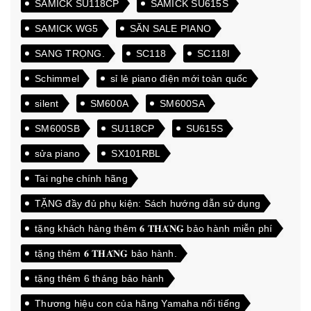
SAMICK SU118CP
SAMICK SU615S
SAMICK WG5
SĂN SALE PIANO
SANG TRỌNG.
SC118
SC118I
Schimmel
sỉ lẻ piano điện mới toàn quốc
silent
SM600A
SM600SA
SM600SB
SU118CP
SU615S
sửa piano
SX101RBL
Tai nghe chính hãng
TẶNG đầy đủ phụ kiện: Sách hướng dẫn sử dụng
tặng khách hàng thêm 𝟔 𝐓𝐇𝐀́𝐍𝐆 bảo hành miễn phí
tặng thêm 𝟔 𝐓𝐇𝐀́𝐍𝐆 bảo hành.
tặng thêm 6 tháng bảo hành
Thương hiệu con của hãng Yamaha nổi tiếng